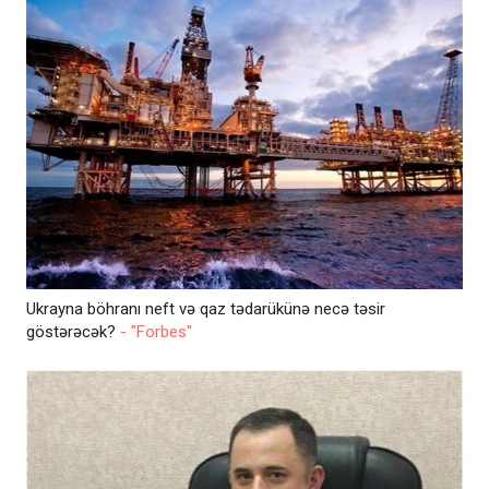
Ukrayna böhranı neft və qaz tədarükünə necə təsir
göstərəcək?
- "Forbes"