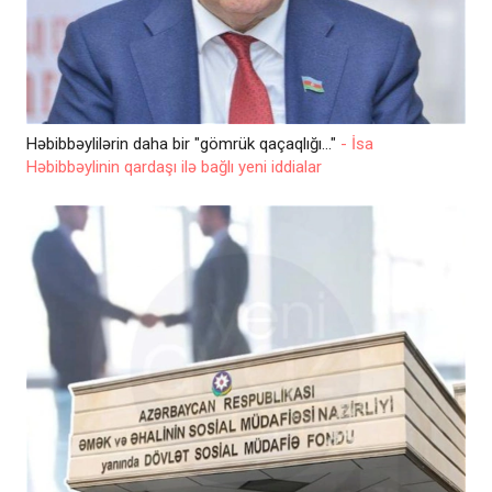
Həbibbəylilərin daha bir "gömrük qaçaqlığı..."
- İsa
Həbibbəylinin qardaşı ilə bağlı yeni iddialar