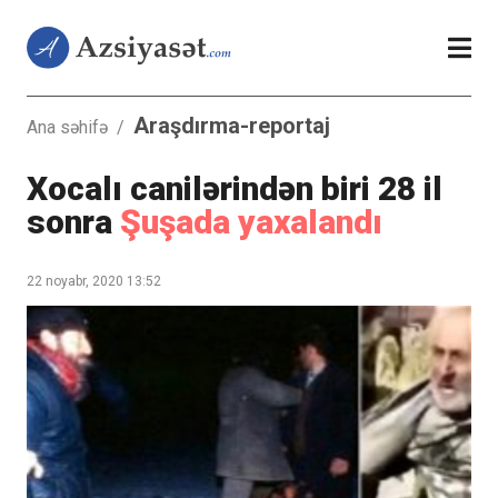
Araşdırma-reportaj
Ana səhifə
/
Xocalı canilərindən biri 28 il
sonra
Şuşada yaxalandı
22 noyabr, 2020 13:52