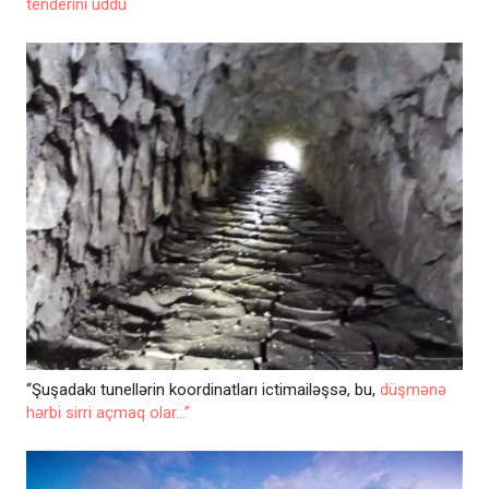
tenderini uddu
“Şuşadakı tunellərin koordinatları ictimailəşsə, bu,
düşmənə
hərbi sirri açmaq olar...”