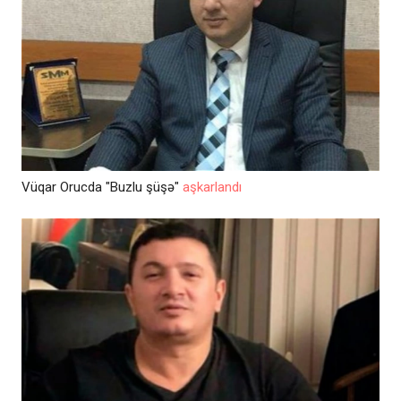
Vüqar Orucda "Buzlu şüşə"
aşkarlandı