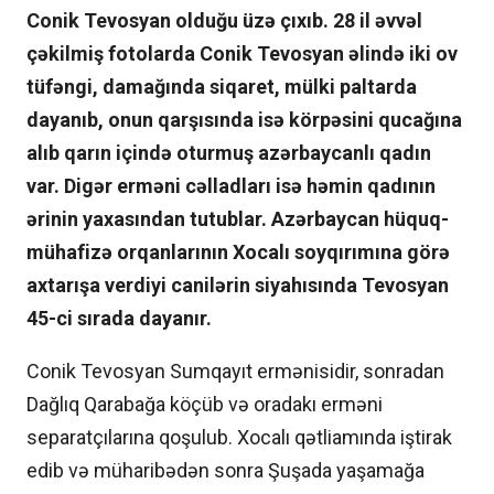
Conik Tevosyan olduğu üzə çıxıb. 28 il əvvəl
çəkilmiş fotolarda Conik Tevosyan əlində iki ov
tüfəngi, damağında siqaret, mülki paltarda
dayanıb, onun qarşısında isə körpəsini qucağına
alıb qarın içində oturmuş azərbaycanlı qadın
var. Digər erməni cəlladları isə həmin qadının
ərinin yaxasından tutublar. Azərbaycan hüquq-
mühafizə orqanlarının Xocalı soyqırımına görə
axtarışa verdiyi canilərin siyahısında Tevosyan
45-ci sırada dayanır.
Conik Tevosyan Sumqayıt ermənisidir, sonradan
Dağlıq Qarabağa köçüb və oradakı erməni
separatçılarına qoşulub. Xocalı qətliamında iştirak
edib və müharibədən sonra Şuşada yaşamağa