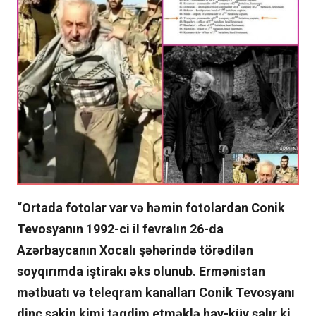
“Ortada fotolar var və həmin fotolardan Conik
Tevosyanın 1992-ci il fevralın 26-da
Azərbaycanın Xocalı şəhərində törədilən
soyqırımda iştirakı əks olunub. Ermənistan
mətbuatı və teleqram kanalları Conik Tevosyanı
dinc sakin kimi təqdim etməklə hay-küy salır ki,