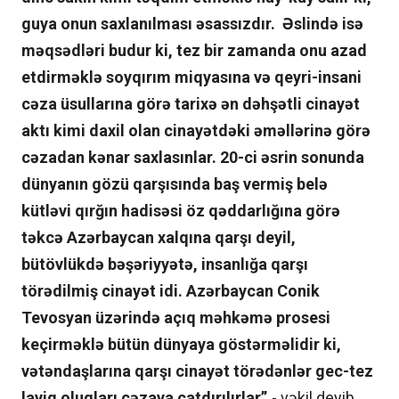
guya onun saxlanılması əsassızdır. Əslində isə
məqsədləri budur ki, tez bir zamanda onu azad
etdirməklə soyqırım miqyasına və qeyri-insani
cəza üsullarına görə tarixə ən dəhşətli cinayət
aktı kimi daxil olan cinayətdəki əməllərinə görə
cəzadan kənar saxlasınlar. 20-ci əsrin sonunda
dünyanın gözü qarşısında baş vermiş belə
kütləvi qırğın hadisəsi öz qəddarlığına görə
təkcə Azərbaycan xalqına qarşı deyil,
bütövlükdə bəşəriyyətə, insanlığa qarşı
törədilmiş cinayət idi. Azərbaycan Conik
Tevosyan üzərində açıq məhkəmə prosesi
keçirməklə bütün dünyaya göstərməlidir ki,
vətəndaşlarına qarşı cinayət törədənlər gec-tez
layiq oluqları cəzaya çatdırılırlar”,
- vəkil deyib.