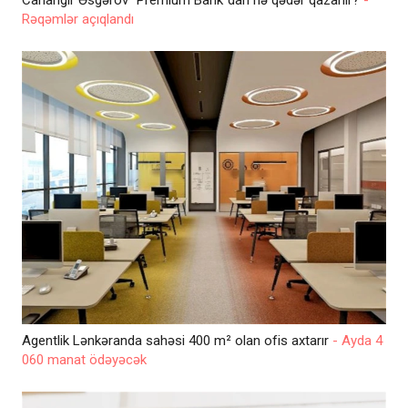
Cahangir Əsgərov "Premium Bank"dan nə qədər qazanır?
-
Rəqəmlər açıqlandı
Agentlik Lənkəranda sahəsi 400 m² olan ofis axtarır
- Ayda 4
060 manat ödəyəcək