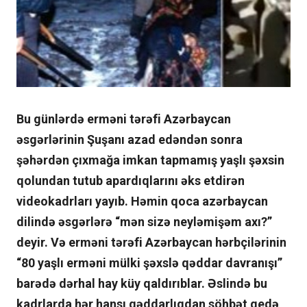
Bu günlərdə erməni tərəfi Azərbaycan
əsgərlərinin Şuşanı azad edəndən sonra
şəhərdən çıxmağa imkan tapmamış yaşlı şəxsin
qolundan tutub apardıqlarını əks etdirən
videokadrları yayıb. Həmin qoca azərbaycan
dilində əsgərlərə “mən sizə neyləmişəm axı?”
deyir. Və erməni tərəfi Azərbaycan hərbçilərinin
“80 yaşlı erməni mülki şəxslə qəddar davranışı”
barədə dərhal hay küy qaldırıblar. Əslində bu
kadrlarda hər hansı qəddarlıqdan söhbət gedə