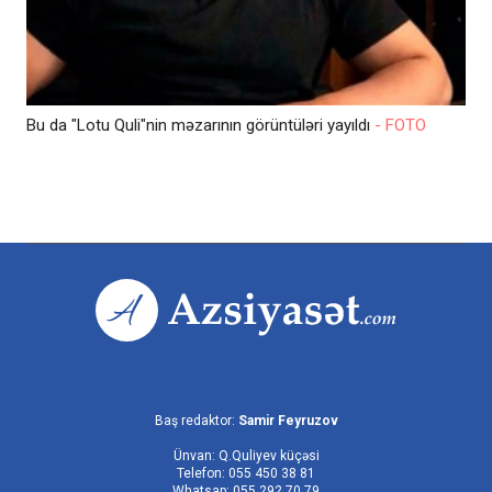
Bu da "Lotu Quli"nin məzarının görüntüləri yayıldı
- FOTO
Baş redaktor:
Samir Feyruzov
Ünvan: Q.Quliyev küçəsi
Telefon: 055 450 38 81
Whatsap: 055 292 70 79