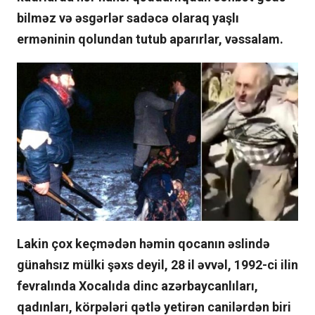
bilməz və əsgərlər sadəcə olaraq yaşlı
erməninin qolundan tutub aparırlar, vəssalam.
Lakin çox keçmədən həmin qocanın əslində
günahsız mülki şəxs deyil, 28 il əvvəl, 1992-ci ilin
fevralında Xocalıda dinc azərbaycanlıları,
qadınları, körpələri qətlə yetirən canilərdən biri