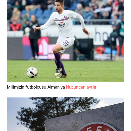
Millimizin futbolçusu Almaniya
klubundan ayrılır