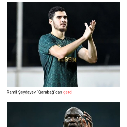
Ramil Şeydayev “Qarabağ“dan
getdi