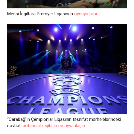
Messi İngiltərə Premyer Liqasında
oynaya bilər
“Qarabağ”ın Çempionlar Liqasının təsnifat mərhələlərindəki
növbəti
potensial rəqibləri müəyyənləşib