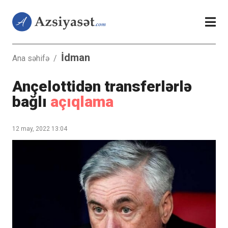
İdman
Ana səhifə
/
Ançelottidən transferlərlə
bağlı
açıqlama
12 may, 2022 13:04