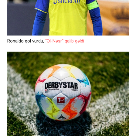
Ronaldo qol vurdu,
“Əl-Nəsr“ qalib gəldi