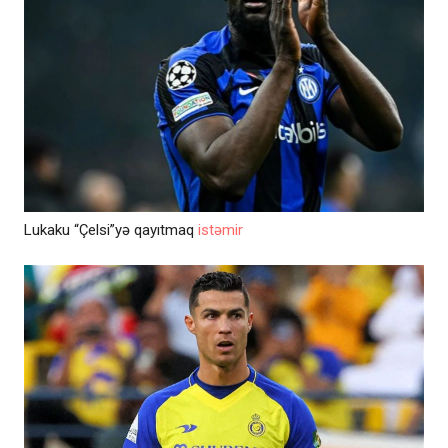
Lukaku “Çelsi”yə qayıtmaq
istəmir