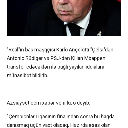
"Real"ın baş məşqçisi Karlo Ançelotti "Çelsi"dən
Antonio Rüdiger və PSJ-dən Kilian Mbappeni
transfer edəcəkləri ilə bağlı yayılan iddialara
münasibət bildirib.
Azsiayset.com xəbər verir ki, o deyib:
"Çempionlar Liqasının finalından sonra bu haqda
danışmaq üçün vaxt olacaq. Hazırda əsas olan