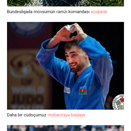
Bundesliqada mövsümün rəmzi komandası
açıqlanıb
Daha bir cüdoçumuz
mübarizəyə başlayır