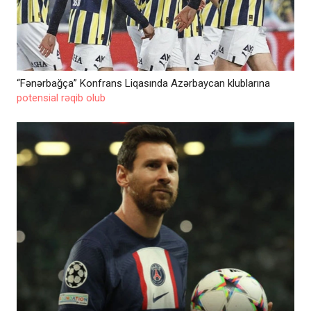
“Fənərbağça” Konfrans Liqasında Azərbaycan klublarına
potensial rəqib olub