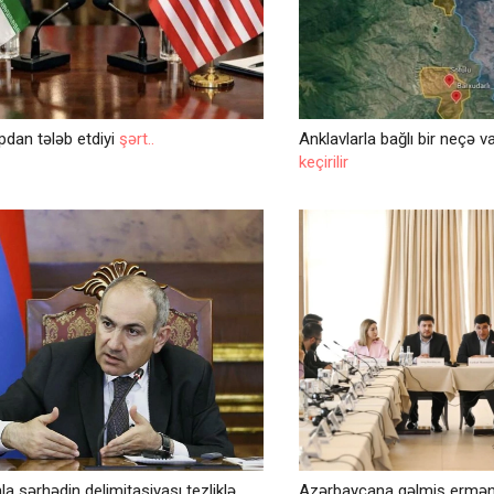
pdan tələb etdiyi
şərt..
Anklavlarla bağlı bir neçə v
keçirilir
a sərhədin delimitasiyası tezliklə
Azərbaycana gəlmiş ermən