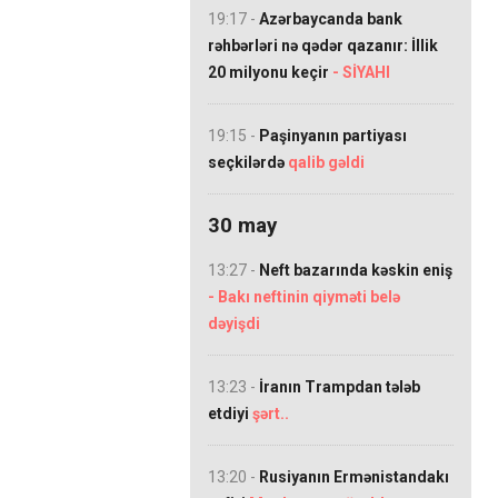
19:17 -
Azərbaycanda bank
rəhbərləri nə qədər qazanır: İllik
20 milyonu keçir
- SİYAHI
19:15 -
Paşinyanın partiyası
seçkilərdə
qalib gəldi
30 may
13:27 -
Neft bazarında kəskin eniş
- Bakı neftinin qiyməti belə
dəyişdi
13:23 -
İranın Trampdan tələb
etdiyi
şərt..
13:20 -
Rusiyanın Ermənistandakı