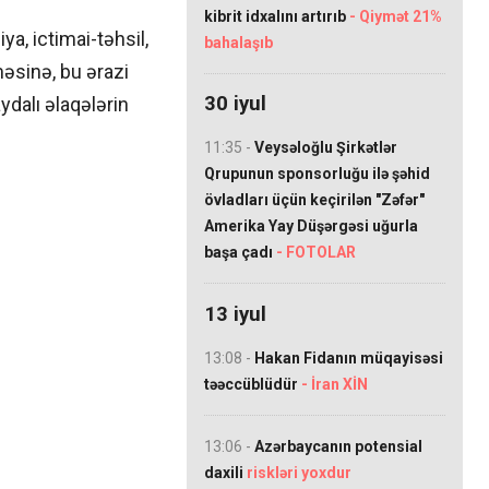
kibrit idxalını artırıb
- Qiymət 21%
ya, ictimai-təhsil,
bahalaşıb
əsinə, bu ərazi
30 iyul
aydalı əlaqələrin
11:35 -
Veysəloğlu Şirkətlər
Qrupunun sponsorluğu ilə şəhid
övladları üçün keçirilən "Zəfər"
Amerika Yay Düşərgəsi uğurla
başa çadı
- FOTOLAR
13 iyul
13:08 -
Hakan Fidanın müqayisəsi
təəccüblüdür
- İran XİN
13:06 -
Azərbaycanın potensial
daxili
riskləri yoxdur