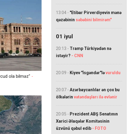
13:04 -
"Etibar Pirverdiyevin mənə
qəzəbinin
səbəbini bilmirəm"
01 iyul
20:13 -
Tramp Türkiyədən nə
istəyir?
- CNN
20:09 -
Kiyev "İsgəndər"lə
vuruldu
cud ola bilməz"
-
20:07 -
Azərbaycanlılar ən çox bu
ölkələrin
vətəndaşları ilə evlənir
20:05 -
Prezident ABŞ Senatının
Xarici Əlaqələr Komitəsinin
üzvünü qəbul edib
- FOTO