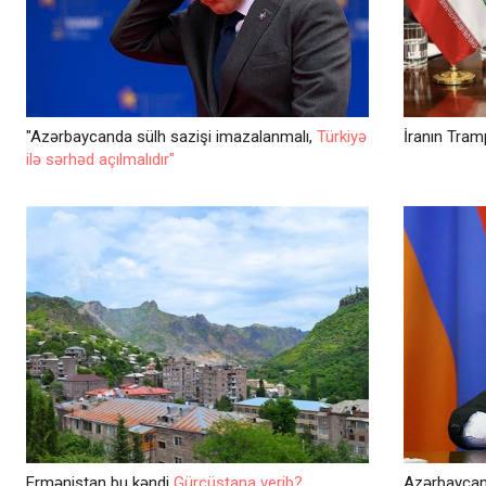
"Azərbaycanda sülh sazişi imazalanmalı,
Türkiyə
İranın Tram
ilə sərhəd açılmalıdır"
Ermənistan bu kəndi
Gürcüstana verib?
Azərbaycanl