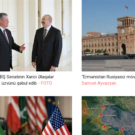
BŞ Senatının Xarici Əlaqələr
"Ermənistan Rusiyasız möv
n üzvünü qəbul edib
- FOTO
Samvel Ayvazyan