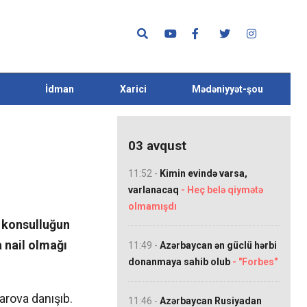
İdman
Xarici
Mədəniyyət-şou
03 avqust
11:52 -
Kimin evində varsa,
varlanacaq
- Heç belə qiymətə
olmamışdı
 konsulluğun
 nail olmağı
11:49 -
Azərbaycan ən güclü hərbi
donanmaya sahib olub
- "Forbes"
rova danışıb.
11:46 -
Azərbaycan Rusiyadan