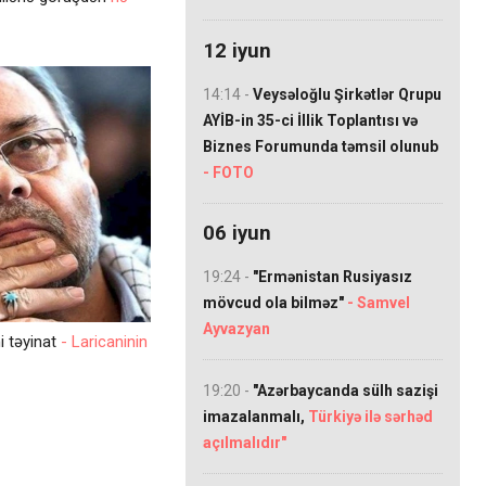
12 iyun
14:14 -
Veysəloğlu Şirkətlər Qrupu
AYİB-in 35-ci İllik Toplantısı və
Biznes Forumunda təmsil olunub
- FOTO
06 iyun
19:24 -
"Ermənistan Rusiyasız
mövcud ola bilməz"
- Samvel
Ayvazyan
i təyinat
- Laricaninin
19:20 -
"Azərbaycanda sülh sazişi
imazalanmalı,
Türkiyə ilə sərhəd
açılmalıdır"