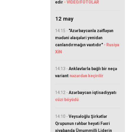
edir
- VİDEO/FOTOLAR
12 may
14:15 -
"Azərbaycanla zəifləyən
mədəni əlaqələri yenidən
canlandırmağın vaxtıdır"
- Rusiya
XİN
14:13 -
Anklavlarla bağlı bir neçə
variant
nəzərdən keçirilir
14:12 -
Azərbaycan iqtisadiyyatı
cüzi böyüdü
14:10 -
Veysəloğlu Şirkətlər
Qrupunun rəhbər heyəti Fəxri
xiyabanda Ümummilli Liderin