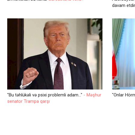
davam etdi
"Bu təhlükəli və psixi problemli adam..."
- Məşhur
"Onlar Hör
senator Trampa qarşı