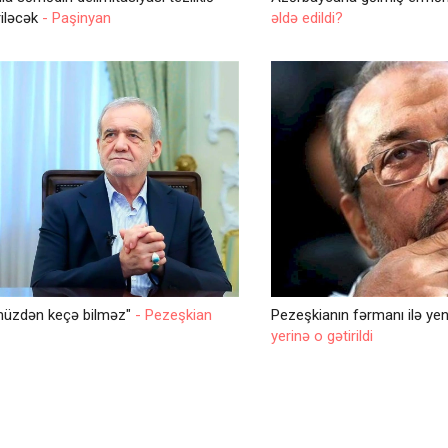
riləcək
- Paşinyan
əldə edildi?
müzdən keçə bilməz"
- Pezeşkian
Pezeşkianın fərmanı ilə yen
yerinə o gətirildi