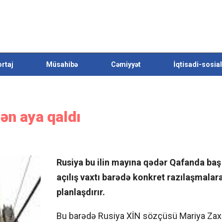
rtaj
Müsahibə
Cəmiyyət
İqtisadi-sosial
ən aya qaldı
Rusiya bu ilin mayına qədər Qafanda baş
açılış vaxtı barədə konkret razılaşmalara
planlaşdırır.
Bu barədə Rusiya XİN sözçüsü Mariya Zaxa