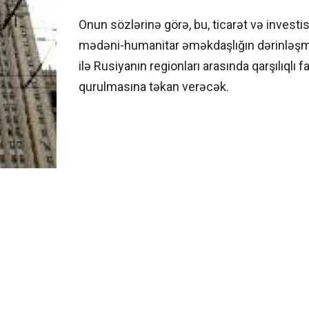
Onun sözlərinə görə, bu, ticarət və investisi
mədəni-humanitar əməkdaşlığın dərinləşm
ilə Rusiyanın regionları arasında qarşılıqlı f
qurulmasına təkan verəcək.