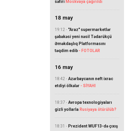
səfiri
Moskvaya çağırıldı
18 may
19:12 -
"Araz" supermarketlər
şəbəkəsi yeni nəsil Tədarükçü
Əməkdaşlıq Platformasını
təqdim edib
- FOTOLAR
16 may
18:42 -
Azərbaycanın neft ixrac
etdiyi ölkələr
- SİYAHI
18:37 -
Avropa texnologiyaları
gizli yollarla
Rusiyaya ötürülüb?
18:31 -
Prezident WUF13-də çıxış