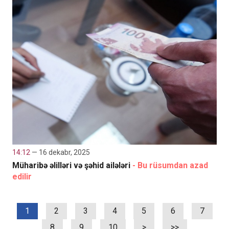
14:12
— 16 dekabr, 2025
Müharibə əlilləri və şəhid ailələri
- Bu rüsumdan azad
edilir
1
2
3
4
5
6
7
8
9
10
>
>>