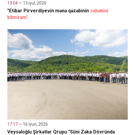
13:04
— 13 iyul, 2026
"Etibar Pirverdiyevin mənə qəzəbinin
səbəbini
bilmirəm"
17:17
— 16 iyun, 2026
Veysəloğlu Şirkətlər Qrupu "Süni Zəka Dövründə