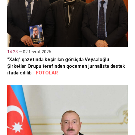
14:23
— 02 fevral, 2026
"Xalq" qəzetində keçirilən görüşdə Veysəloğlu
Şirkətlər Qrupu tərəfindən qocaman jurnalistə dəstək
ifadə edilib
- FOTOLAR