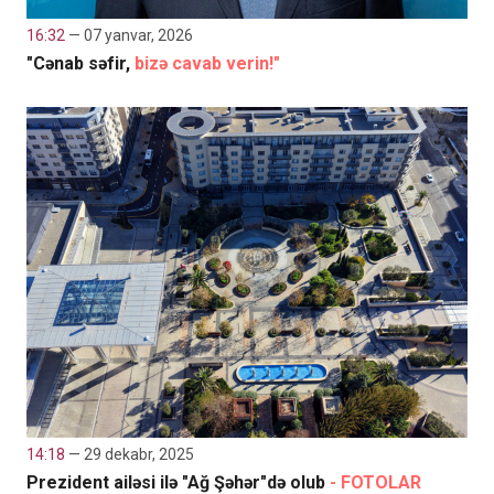
16:32
— 07 yanvar, 2026
"Cənab səfir,
bizə cavab verin!"
14:18
— 29 dekabr, 2025
Prezident ailəsi ilə "Ağ Şəhər"də olub
- FOTOLAR