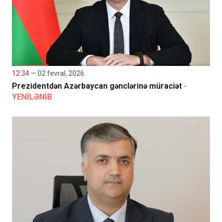
12:34
— 02 fevral, 2026
Prezidentdən Azərbaycan gənclərinə müraciət
-
YENİLƏNİB