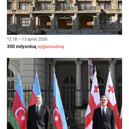
12:18
— 13 aprel, 2026
300 milyonluq
uyğunsuzluq