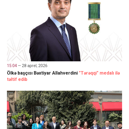
15:04
— 28 aprel, 2026
Ölkə başçısı Bəxtiyar Allahverdini
"Tərəqqi" medalı ilə
təltif edib