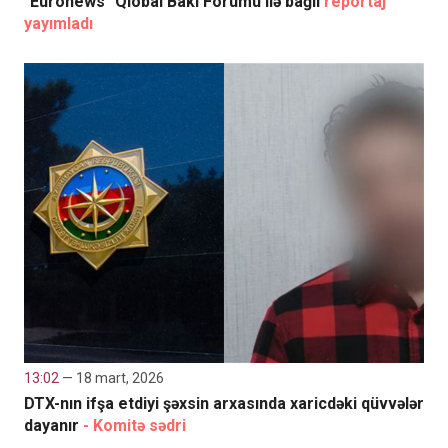
"Euronews" Qlobal Bakı Forumu ilə bağlı
reportaj
yayımladı
13:02
— 18 mart, 2026
DTX-nın ifşa etdiyi şəxsin arxasında xaricdəki qüvvələr
dayanır
- Komitə sədri