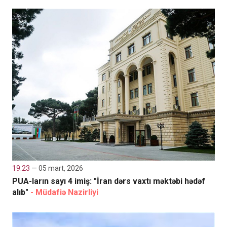
19:23
— 05 mart, 2026
PUA-ların sayı 4 imiş: "İran dərs vaxtı məktəbi hədəf
alıb"
- Müdafiə Nazirliyi