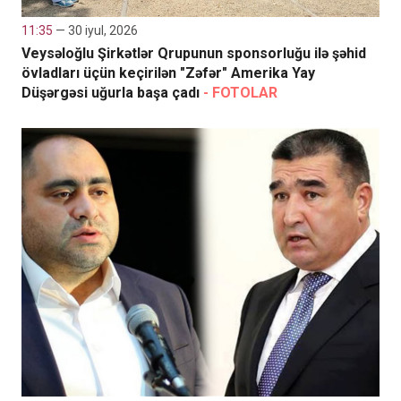
11:35
— 30 iyul, 2026
Veysəloğlu Şirkətlər Qrupunun sponsorluğu ilə şəhid
övladları üçün keçirilən "Zəfər" Amerika Yay
Düşərgəsi uğurla başa çadı
- FOTOLAR