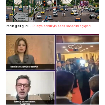
İranın gizli gücü
- Rusiya sabitliyin əsas səbəbini açıqladı