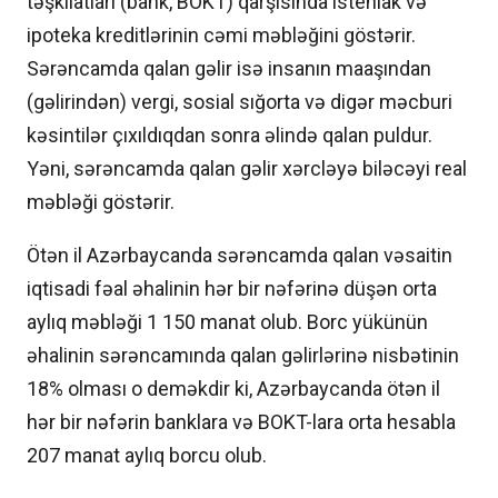
təşkilatları (bank, BOKT) qarşısında istehlak və
ipoteka kreditlərinin cəmi məbləğini göstərir.
Sərəncamda qalan gəlir isə insanın maaşından
(gəlirindən) vergi, sosial sığorta və digər məcburi
kəsintilər çıxıldıqdan sonra əlində qalan puldur.
Yəni, sərəncamda qalan gəlir xərcləyə biləcəyi real
məbləği göstərir.
Ötən il Azərbaycanda sərəncamda qalan vəsaitin
iqtisadi fəal əhalinin hər bir nəfərinə düşən orta
aylıq məbləği 1 150 manat olub. Borc yükünün
əhalinin sərəncamında qalan gəlirlərinə nisbətinin
18% olması o deməkdir ki, Azərbaycanda ötən il
hər bir nəfərin banklara və BOKT-lara orta hesabla
207 manat aylıq borcu olub.