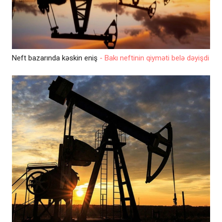
Neft bazarında kəskin eniş
- Bakı neftinin qiyməti belə dəyişdi