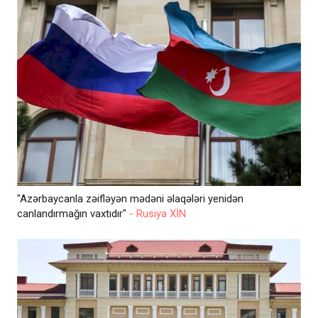
"Azərbaycanla zəifləyən mədəni əlaqələri yenidən
canlandırmağın vaxtıdır"
- Rusiya XİN