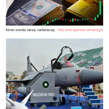
Kimin evində varsa, varlanacaq
- Heç belə qiymətə olmamışdı