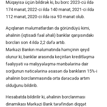
Müqayisə üçün bildirək ki, bu borc 2023-cü ildə
174 manat, 2022-ci ildə 140 manat, 2021-ci ildə
112 manat, 2020-ci ildə isə 93 manat olub.
Açıqlanan məlumatlardan da göründüyü kimi,
əhalinin (iqtisadi fəal əhali) banklar qarşısındakı
borcları son 4 ildə 2,2 dəfə artıb.
Mərkəzi Bankın məlumatında həmçinin qeyd
olunur ki, banklar arasında keçirilən kreditləşmə
fəaliyyəti və maliyyələşmə mənbələrinə dair
sorğunun nəticələrinə əsasən də bankların 15%-i
əhalinin borclanmasında orta dərəcədə artım
olduğunu bildirib.
Hesabatda bildirilir ki, əhalinin borclanması
dinamikası Mərkəzi Bank tərəfindən diqqət