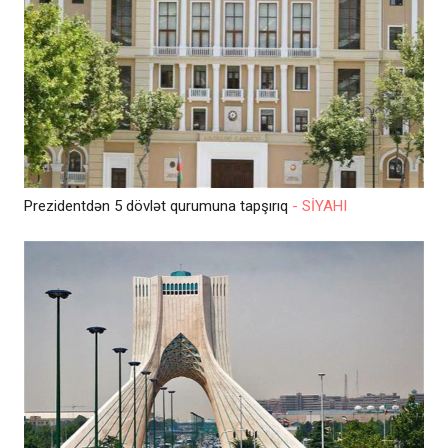
Prezidentdən 5 dövlət qurumuna tapşırıq
- SİYAHI