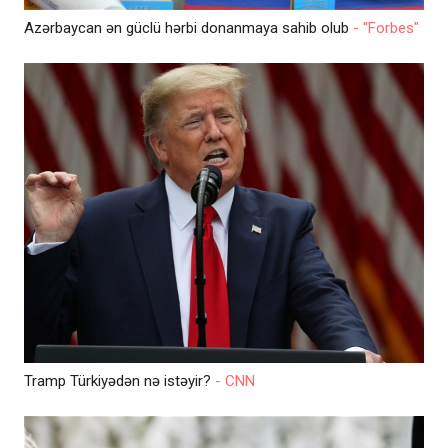
Azərbaycan ən güclü hərbi donanmaya sahib olub
- "Forbes"
Tramp Türkiyədən nə istəyir?
- CNN