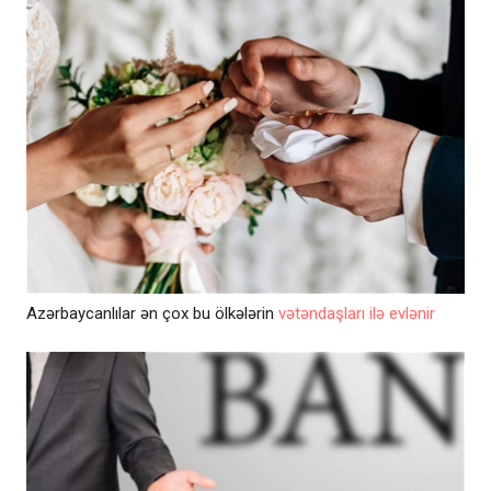
Azərbaycanlılar ən çox bu ölkələrin
vətəndaşları ilə evlənir