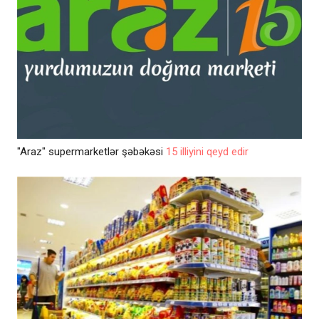
"Araz" supermarketlər şəbəkəsi
15 illiyini qeyd edir