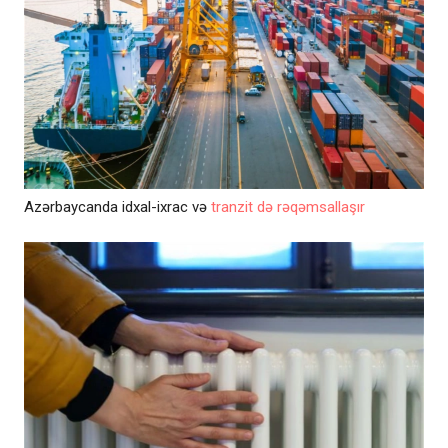
Azərbaycanda idxal-ixrac və
tranzit də rəqəmsallaşır