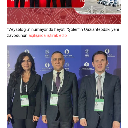
"Veysəloğlu" nümayəndə heyəti "Şölen"in Qaziantepdəki yeni
zavodunun
açılışında iştirak edib