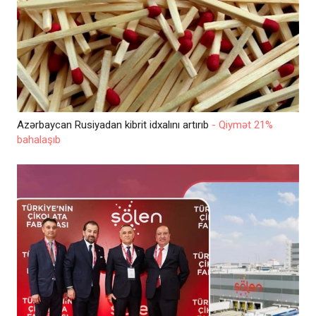
Azərbaycan Rusiyadan kibrit idxalını artırıb
- Qiymət 21%
bahalaşıb