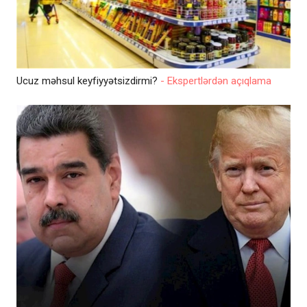
Ucuz məhsul keyfiyyətsizdirmi?
- Ekspertlərdən açıqlama