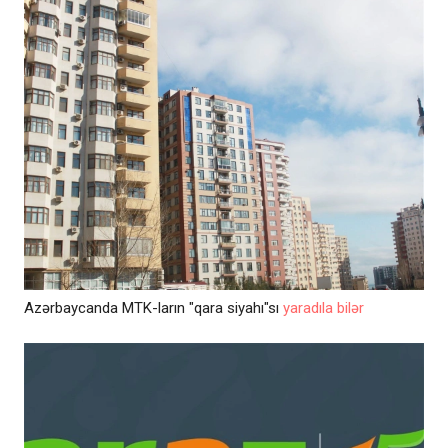
Azərbaycanda MTK-ların "qara siyahı"sı
yaradıla bilər