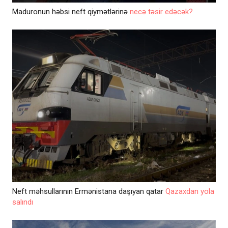
Maduronun həbsi neft qiymətlərinə
necə təsir edəcək?
Neft məhsullarının Ermənistana daşıyan qatar
Qazaxdan yola
salındı