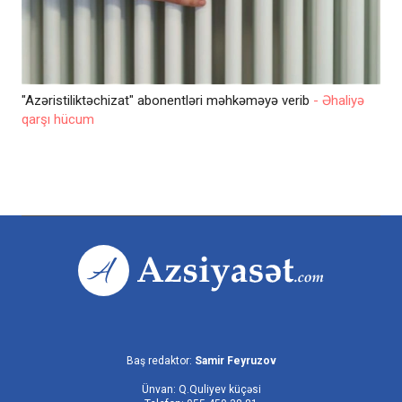
"Azəristiliktəchizat" abonentləri məhkəməyə verib
- Əhaliyə
qarşı hücum
Baş redaktor:
Samir Feyruzov
Ünvan: Q.Quliyev küçəsi