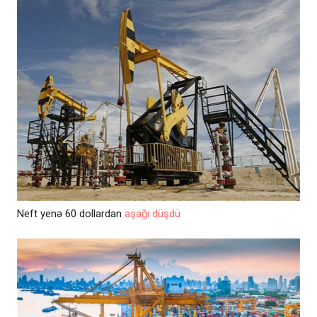
Neft yenə 60 dollardan
aşağı düşdü