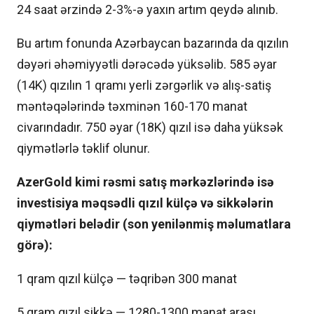
24 saat ərzində 2-3%-ə yaxın artım qeydə alınıb.
Bu artım fonunda Azərbaycan bazarında da qızılın
dəyəri əhəmiyyətli dərəcədə yüksəlib. 585 əyar
(14K) qızılın 1 qramı yerli zərgərlik və alış-satiş
məntəqələrində təxminən 160-170 manat
civarındadır. 750 əyar (18K) qızıl isə daha yüksək
qiymətlərlə təklif olunur.
AzerGold kimi rəsmi satış mərkəzlərində isə
investisiya məqsədli qızıl külçə və sikkələrin
qiymətləri belədir (son yenilənmiş məlumatlara
görə):
1 qram qızıl külçə — təqribən 300 manat
5 qram qızıl sikkə — 1280-1300 manat arası