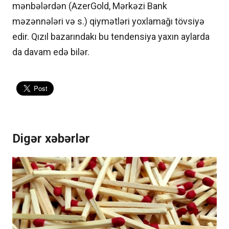
mənbələrdən (AzerGold, Mərkəzi Bank
məzənnələri və s.) qiymətləri yoxlamağı tövsiyə
edir. Qızıl bazarındakı bu tendensiya yaxın aylarda
da davam edə bilər.
Digər xəbərlər