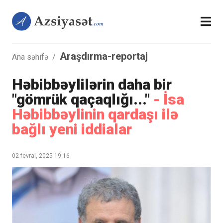
Araşdırma-reportaj
Ana səhifə
/
Həbibbəylilərin daha bir
"gömrük qaçaqlığı..."
- İsa
Həbibbəylinin qardaşı ilə
bağlı yeni iddialar
02 fevral, 2025 19:16