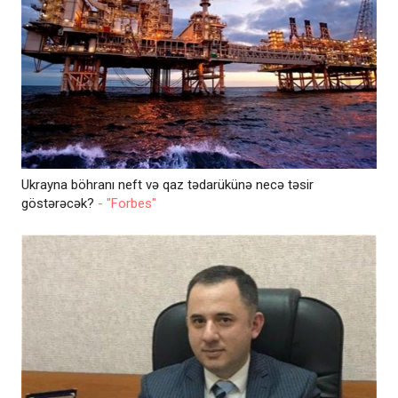
Ukrayna böhranı neft və qaz tədarükünə necə təsir
göstərəcək?
- "Forbes"