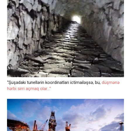
“Şuşadakı tunellərin koordinatları ictimailəşsə, bu,
düşmənə
hərbi sirri açmaq olar...”