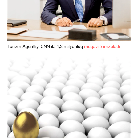
Turizm Agentliyi CNN ilə 1,2 milyonluq
müqavilə imzaladı