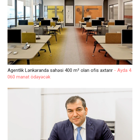
Agentlik Lənkəranda sahəsi 400 m² olan ofis axtarır
- Ayda 4
060 manat ödəyəcək