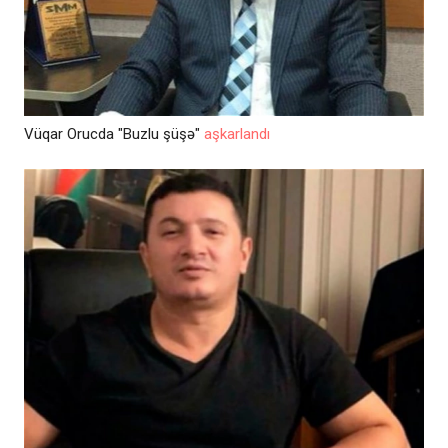
Vüqar Orucda "Buzlu şüşə"
aşkarlandı