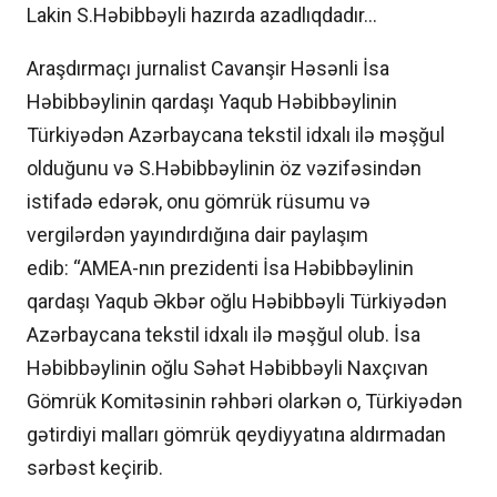
Lakin S.Həbibbəyli hazırda azadlıqdadır…
Araşdırmaçı jurnalist Cavanşir Həsənli İsa
Həbibbəylinin qardaşı Yaqub Həbibbəylinin
Türkiyədən Azərbaycana tekstil idxalı ilə məşğul
olduğunu və S.Həbibbəylinin öz vəzifəsindən
istifadə edərək, onu gömrük rüsumu və
vergilərdən yayındırdığına dair paylaşım
edib: “AMEA-nın prezidenti İsa Həbibbəylinin
qardaşı Yaqub Əkbər oğlu Həbibbəyli Türkiyədən
Azərbaycana tekstil idxalı ilə məşğul olub. İsa
Həbibbəylinin oğlu Səhət Həbibbəyli Naxçıvan
Gömrük Komitəsinin rəhbəri olarkən o, Türkiyədən
gətirdiyi malları gömrük qeydiyyatına aldırmadan
sərbəst keçirib.