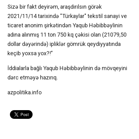
Sizə bir fakt deyirəm, araşdırılsın görək
2021/11/14 tarixində "Türkaylar" tekstil sanayi ve
ticaret anonim şirkətindən Yaqub Həbibbəylinin
adına alınmış 11 ton 750 kq çəkisi olan (21079,50
dollar dəyərində) ipliklər gömrük qeydiyyatında
keçib yoxsa yox?!”
İddialarla bağlı Yaqub Həbibbəylinin də mövqeyini
dərc etməyə hazırıq.
azpolitika.info