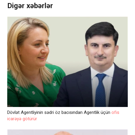
Digər xəbərlər
Dövlət Agentliyinin sədri öz bacısından Agentlik üçün
ofis
icarəyə götürür