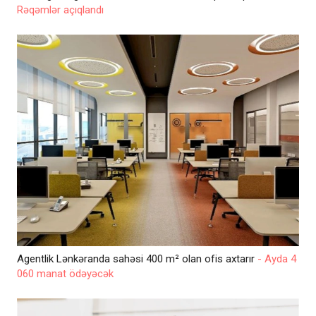
Rəqəmlər açıqlandı
Agentlik Lənkəranda sahəsi 400 m² olan ofis axtarır
- Ayda 4
060 manat ödəyəcək