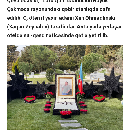
Qeyd edək ki, "Lotu Quli" İstanbulun Böyük
Çəkməcə rayonundakı qəbiristanlıqda dəfn
edilib. O, ötən il yaxın adamı Xan Əhmədlinski
(Xəqan Zeynalov) tərəfindən Antalyada yerləşən
oteldə sui-qəsd nəticəsində qətlə yetirilib.