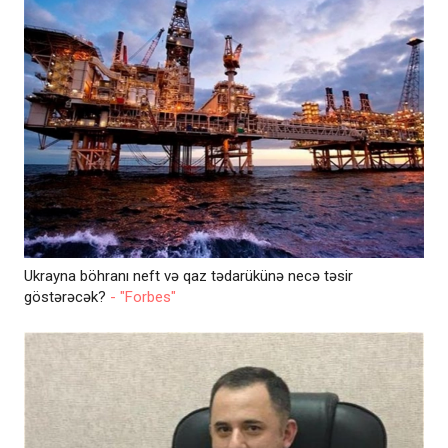
Ukrayna böhranı neft və qaz tədarükünə necə təsir
göstərəcək?
- "Forbes"