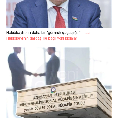
Həbibbəylilərin daha bir "gömrük qaçaqlığı..."
- İsa
Həbibbəylinin qardaşı ilə bağlı yeni iddialar