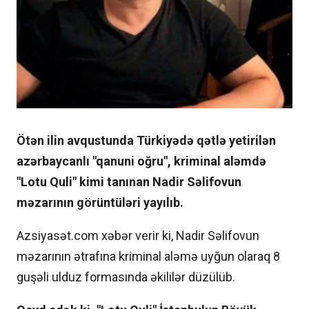
Ötən ilin avqustunda Türkiyədə qətlə yetirilən
azərbaycanlı "qanuni oğru", kriminal aləmdə
"Lotu Quli" kimi tanınan Nadir Səlifovun
məzarının görüntüləri yayılıb.
Azsiyasət.com xəbər verir ki, Nadir Səlifovun
məzarının ətrafına kriminal aləmə uyğun olaraq 8
guşəli ulduz formasında əkililər düzülüb.