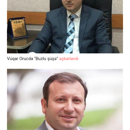
Vüqar Orucda "Buzlu şüşə"
aşkarlandı