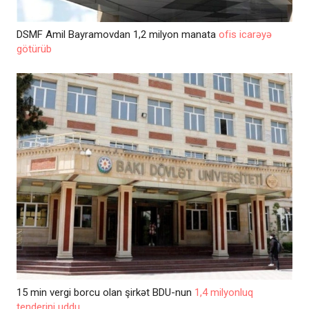
DSMF Amil Bayramovdan 1,2 milyon manata
ofis icarəyə
götürüb
15 min vergi borcu olan şirkət BDU-nun
1,4 milyonluq
tenderini uddu