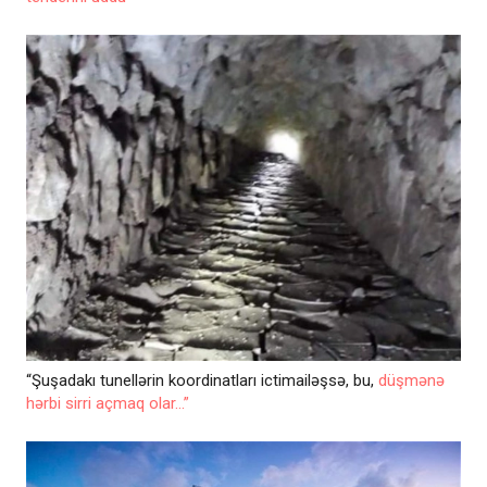
“Şuşadakı tunellərin koordinatları ictimailəşsə, bu,
düşmənə
hərbi sirri açmaq olar...”