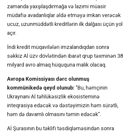
zamanda yaxşılaşdırmağa və lazımi müasir
müdafiə avadanlıqlar əldə etməyə imkan verəcək
ucuz, uzunmüddətli kreditlərin ilk dalğası üçün yol
açır.
İndi kredit müqavilələri imzalandıqdan sonra
səkkiz Aİ üzv dövlətindən ibarət qrup təxminən 38
milyard avro almaq hüququna malik olacaq.
Avropa Komissiyası dərc olunmuş
kommünikedə qeyd olunub:
"Bu, həmçinin
Ukraynanı Aİ təhlükəsizlik ekosisteminə
inteqrasiya edəcək və dəstəyimizin həm sürətli,
həm də davamlı olmasını təmin edəcək".
Aİ Şurasının bu təklifi təsdiqləməsindən sonra