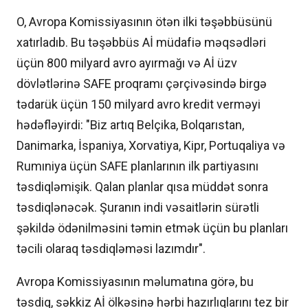
O, Avropa Komissiyasının ötən ilki təşəbbüsünü
xatırladıb. Bu təşəbbüs Aİ müdafiə məqsədləri
üçün 800 milyard avro ayırmağı və Aİ üzv
dövlətlərinə SAFE proqramı çərçivəsində birgə
tədarük üçün 150 milyard avro kredit verməyi
hədəfləyirdi: "Biz artıq Belçika, Bolqarıstan,
Danimarka, İspaniya, Xorvatiya, Kipr, Portuqaliya və
Rumıniya üçün SAFE planlarının ilk partiyasını
təsdiqləmişik. Qalan planlar qısa müddət sonra
təsdiqlənəcək. Şuranın indi vəsaitlərin sürətli
şəkildə ödənilməsini təmin etmək üçün bu planları
təcili olaraq təsdiqləməsi lazımdır".
Avropa Komissiyasının məlumatına görə, bu
təsdiq, səkkiz Aİ ölkəsinə hərbi hazırlıqlarını tez bir