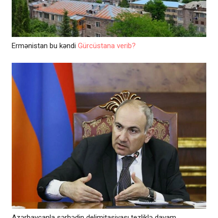
Ermənistan bu kəndi
Gürcüstana verib?
Azərbaycanla sərhədin delimitasiyası tezliklə davam