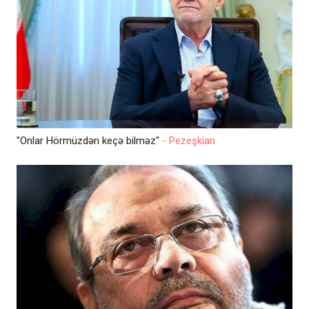
"Onlar Hörmüzdən keçə bilməz"
- Pezeşkian