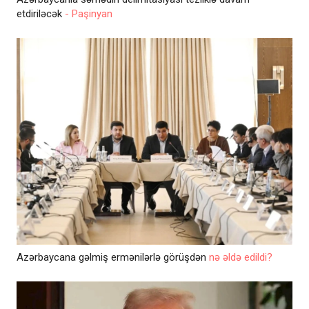
etdiriləcək
- Paşinyan
Azərbaycana gəlmiş ermənilərlə görüşdən
nə əldə edildi?