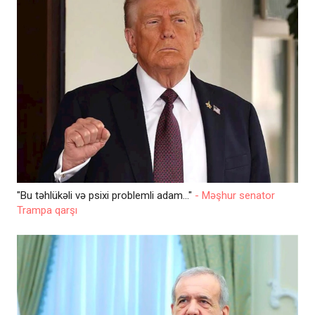
"Bu təhlükəli və psixi problemli adam..."
- Məşhur senator
Trampa qarşı