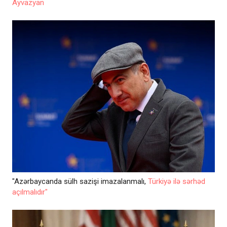
Ayvazyan
"Azərbaycanda sülh sazişi imazalanmalı,
Türkiyə ilə sərhəd
açılmalıdır"