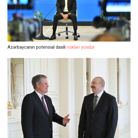
Azərbaycanın potensial daxili
riskləri yoxdur