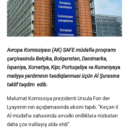
Avropa Komissiyası (AK) SAFE müdafiə proqramı
çərçivəsində Belçika, Bolqarıstan, Danimarka,
İspaniya, Xorvatiya, Kipr, Portuqaliya və Rumıniyaya
maliyyə yardımının təsdiqlənməsi üçün Aİ Şurasına
təklif təqdim edib.
Məlumat Komissiya prezidenti Ursula Fon der
Lyayenin nın açıqlamasında əksini tapıb: "Keçən il
Aİ müdafiə sahəsində əvvəlki onilliklərə nisbətən
daha çox irəliləyiş əldə etdi”.