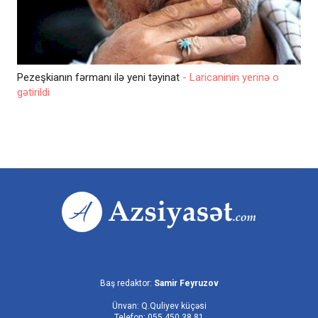
Pezeşkianın fərmanı ilə yeni təyinat
- Laricaninin yerinə o
gətirildi
Baş redaktor:
Samir Feyruzov
Ünvan: Q.Quliyev küçəsi
Telefon: 055 450 38 81