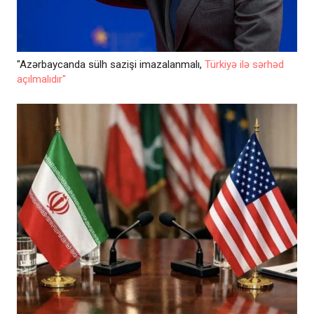
"Azərbaycanda sülh sazişi imazalanmalı,
Türkiyə ilə sərhəd
açılmalıdır"