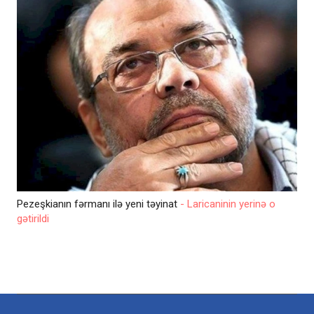
Pezeşkianın fərmanı ilə yeni təyinat
- Laricaninin yerinə o
gətirildi