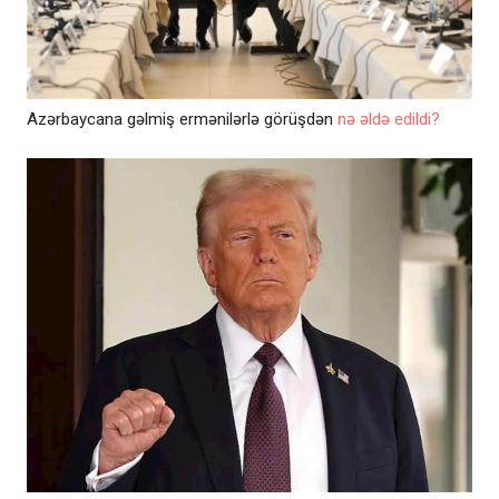
Azərbaycana gəlmiş ermənilərlə görüşdən
nə əldə edildi?