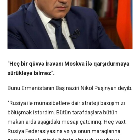
"Heç bir qüvvə İrəvanı Moskva ilə qarşıdurmaya
sürükləyə bilməz".
Bunu Ermənistanın Baş naziri Nikol Paşinyan deyib.
"Rusiya ilə münasibətlərə dair strateji baxışımızı
bölüşmək istərdim. Bütün tərəfdaşlara bütün
məkanlarda aşağıdakı mesajı çatdırırıq: Heç vaxt
Rusiya Federasiyasına və ya onun maraqlarına