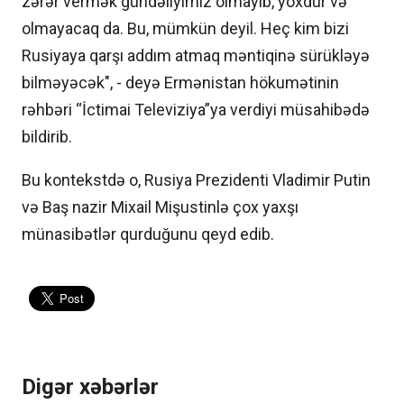
zərər vermək gündəliyimiz olmayıb, yoxdur və
olmayacaq da. Bu, mümkün deyil. Heç kim bizi
Rusiyaya qarşı addım atmaq məntiqinə sürükləyə
bilməyəcək", - deyə Ermənistan hökumətinin
rəhbəri “İctimai Televiziya”ya verdiyi müsahibədə
bildirib.
Bu kontekstdə o, Rusiya Prezidenti Vladimir Putin
və Baş nazir Mixail Mişustinlə çox yaxşı
münasibətlər qurduğunu qeyd edib.
Digər xəbərlər