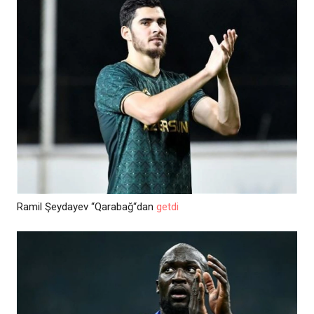
Ramil Şeydayev “Qarabağ“dan
getdi