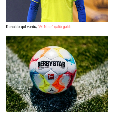
Ronaldo qol vurdu,
“Əl-Nəsr“ qalib gəldi