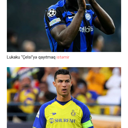
Lukaku “Çelsi”yə qayıtmaq
istəmir