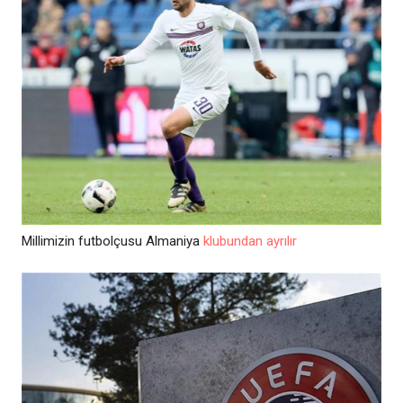
Millimizin futbolçusu Almaniya
klubundan ayrılır