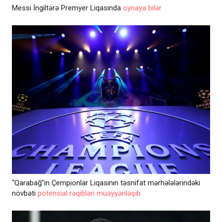
Messi İngiltərə Premyer Liqasında
oynaya bilər
“Qarabağ”ın Çempionlar Liqasının təsnifat mərhələlərindəki
növbəti
potensial rəqibləri müəyyənləşib