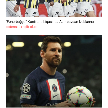
“Fənərbağça” Konfrans Liqasında Azərbaycan klublarına
potensial rəqib olub