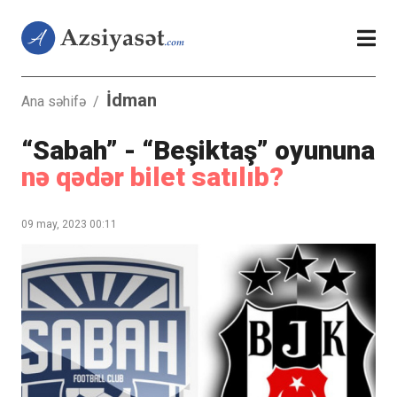
İdman
Ana səhifə
/
“Sabah” - “Beşiktaş” oyununa
nə qədər bilet satılıb?
09 may, 2023 00:11