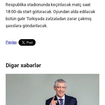
Respublika stadionunda keçiriləcək matç saat
18:00-da start götürəcək. Oyundan əldə ediləcək
bütün gəlir Türkiyədə zəlzələdən zərər çəkmiş
şəxslərə göndəriləcək.
Paylaş
Digər xəbərlər