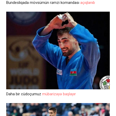
Bundesliqada mövsümün rəmzi komandası
açıqlanıb
Daha bir cüdoçumuz
mübarizəyə başlayır