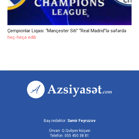
Çempionlar Liqası: “Mançester Siti” “Real Madrid”lə səfərdə
heç-heçə edib
Baş redaktor:
Samir Feyruzov
Ünvan: Q.Quliyev küçəsi
Telefon: 055 450 38 81