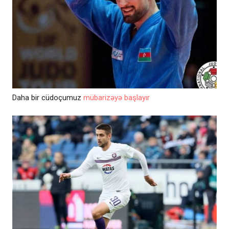
Daha bir cüdoçumuz
mübarizəyə başlayır