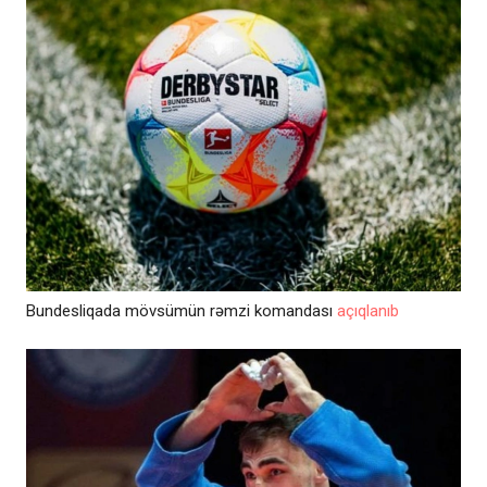
Bundesliqada mövsümün rəmzi komandası
açıqlanıb