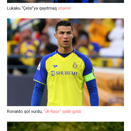
Lukaku “Çelsi”yə qayıtmaq
istəmir
Ronaldo qol vurdu,
“Əl-Nəsr“ qalib gəldi