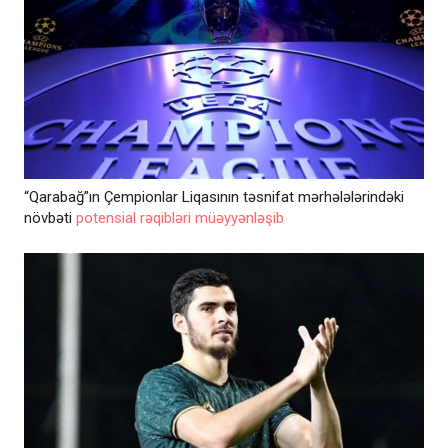
“Qarabağ”ın Çempionlar Liqasının təsnifat mərhələlərindəki
növbəti
potensial rəqibləri müəyyənləşib