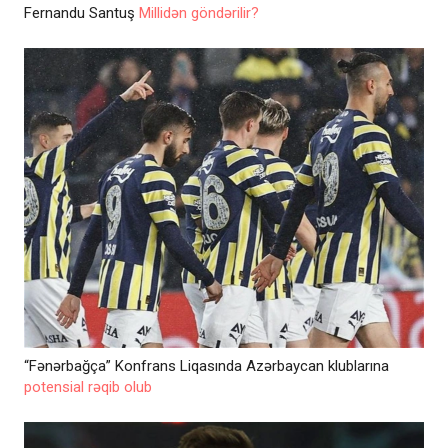
Fernandu Santuş
Millidən göndərilir?
“Fənərbağça” Konfrans Liqasında Azərbaycan klublarına
potensial rəqib olub