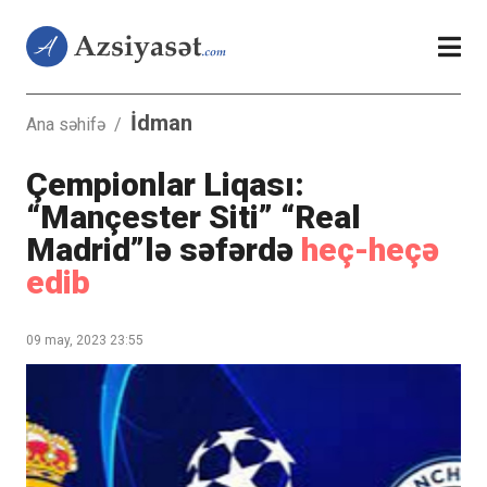
İdman
Ana səhifə
/
Çempionlar Liqası:
“Mançester Siti” “Real
Madrid”lə səfərdə
heç-heçə
edib
09 may, 2023 23:55