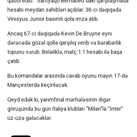
qəbul edib. “Santyaqo Bernabeu”dakı qarşılaşmada
hesabı meydan sahibləri açıblar. 36-cı dəqiqədə
Vinisyus Junior baxımlı qola imza atıb.
Ancaq 67-ci dəqiqədə Kevin De Bruyne eyni
dərəcədə gözəl qolla qarşılıq verib və bərabərlik
topunu vurub. Beləliklə, matç 1:1 hesabı ilə başa
çatıb.
Bu komandalar arasında cavab oyunu mayın 17-də
Mançesterdə keçiriləcək.
Qeyd edək ki, yarımfinal mərhələsinin digər
görüşündə bu gün İtaliya klubları “Milan”la “İnter”
üz-üzə gələcəklər.