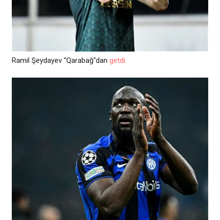
Ramil Şeydayev “Qarabağ“dan
getdi