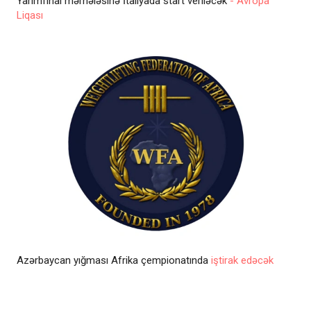
Yarımfinal mərhələsinə İtaliyada start veriləcək
- Avropa
Liqası
Azərbaycan yığması Afrika çempionatında
iştirak edəcək