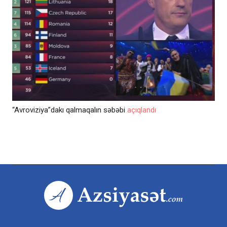
“Avroviziya”dakı qalmaqalın səbəbi
açıqlandı