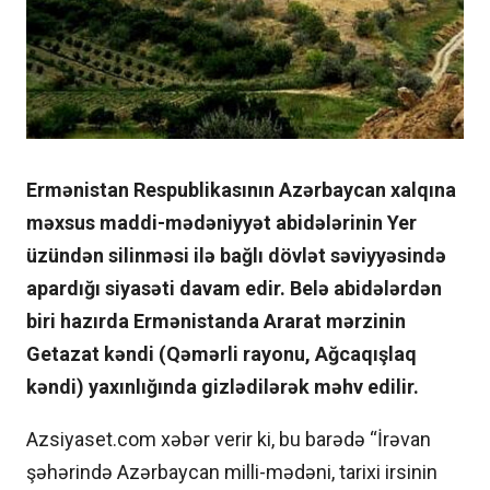
Ermənistan Respublikasının Azərbaycan xalqına
məxsus maddi-mədəniyyət abidələrinin Yer
üzündən silinməsi ilə bağlı dövlət səviyyəsində
apardığı siyasəti davam edir. Belə abidələrdən
biri hazırda Ermənistanda Ararat mərzinin
Getazat kəndi (Qəmərli rayonu, Ağcaqışlaq
kəndi) yaxınlığında gizlədilərək məhv edilir.
Azsiyaset.com xəbər verir ki, bu barədə “İrəvan
şəhərində Azərbaycan milli-mədəni, tarixi irsinin