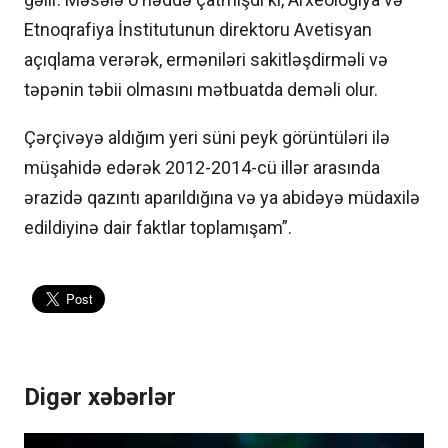
Etnoqrafiya İnstitutunun direktoru Avetisyan
açıqlama verərək, erməniləri sakitləşdirməli və
təpənin təbii olmasını mətbuatda deməli olur.
Çərçivəyə aldığım yeri süni peyk görüntüləri ilə
müşahidə edərək 2012-2014-cü illər arasında
ərazidə qazıntı aparıldığına və ya abidəyə müdaxilə
edildiyinə dair faktlar toplamışam”.
Digər xəbərlər