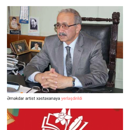
Əməkdar artist xəstəxanaya
yerləşdirildi