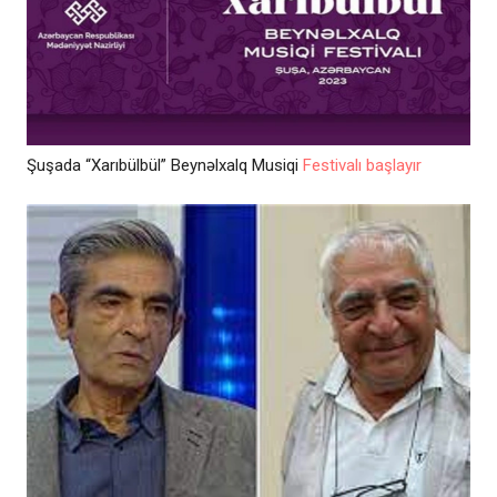
Şuşada “Xarıbülbül” Beynəlxalq Musiqi
Festivalı başlayır