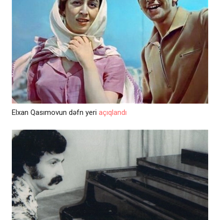
Elxan Qasımovun dəfn yeri
açıqlandı