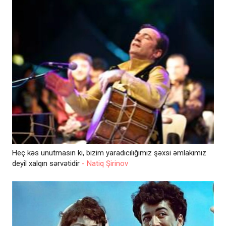
Heç kəs unutmasın ki, bizim yaradıcılığımız şəxsi əmlakımız
deyil xalqın sərvətidir
- Natiq Şirinov