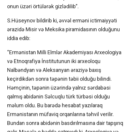
onun üzəri örtülərək gizlədilib”.
S.Hüseynov bildirib ki, əvvəl erməni ictimaiyyəti
ərazidə Misir və Meksika piramidasının olduğunu
iddia edib:
“Ermənistan Milli Elmlər Akademiyası Arxeologiya
və Etnoqrafiya İnstitutunun iki arxeoloqu
Nalbəndyan və Aleksanyan əraziyə baxış
keçirdikdən sonra təpənin təbii olduğu bilindi.
Həmçinin, təpənin üzərində yalnız sərdabəsi
qalmış abidənin Səlcuqlu türk türbəsi olduğu
məlum oldu. Bu barədə hesabat yazılaraq
Ermənistanın müfaviq orqanlarına təhvil verilir.
Bundan sonra abidənin basdırılmasına dair tapşırıq
gəlir. Məsələ o həddə çatmışdı ki, Arxeologiya və