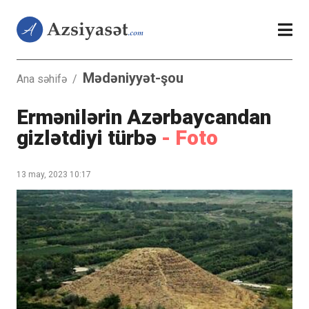
Mədəniyyət-şou
Ana səhifə
/
Ermənilərin Azərbaycandan
gizlətdiyi türbə
- Foto
13 may, 2023 10:17