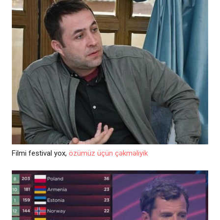
Filmi festival yox,
özümüz üçün çəkməliyik