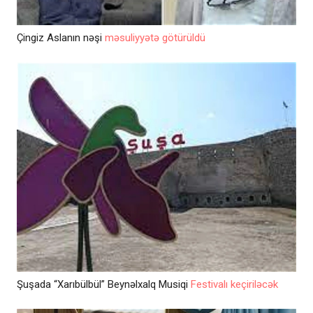
Çingiz Aslanın nəşi
məsuliyyətə götürüldü
Şuşada “Xarıbülbül” Beynəlxalq Musiqi
Festivalı keçiriləcək