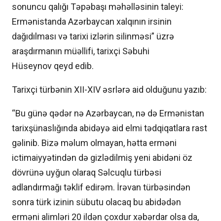
sonuncu qalığı Təpəbaşı məhəlləsinin taleyi:
Ermənistanda Azərbaycan xalqının irsinin
dağıdılması və tarixi izlərin silinməsi” üzrə
araşdırmanın müəllifi, tarixçi Səbuhi
Hüseynov qeyd edib.
Tarixçi türbənin XII-XIV əsrlərə aid olduğunu yazıb:
“Bu günə qədər nə Azərbaycan, nə də Ermənistan
tarixşünaslığında abidəyə aid elmi tədqiqatlara rast
gəlinib. Bizə məlum olmayan, hətta erməni
ictimaiyyətindən də gizlədilmiş yeni abidəni öz
dövrünə uyğun olaraq Səlcuqlu türbəsi
adlandırmağı təklif edirəm. İrəvan türbəsindən
sonra türk izinin sübutu olacaq bu abidədən
erməni alimləri 20 ildən çoxdur xəbərdar olsa da,