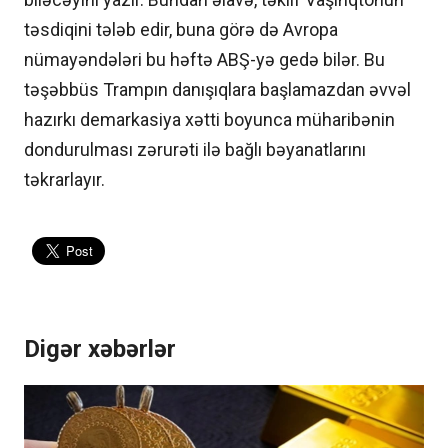
təsdiqini tələb edir, buna görə də Avropa
nümayəndələri bu həftə ABŞ-yə gedə bilər. Bu
təşəbbüs Trampın danışıqlara başlamazdan əvvəl
hazırkı demarkasiya xətti boyunca müharibənin
dondurulması zərurəti ilə bağlı bəyanatlarını
təkrarlayır.
Digər xəbərlər