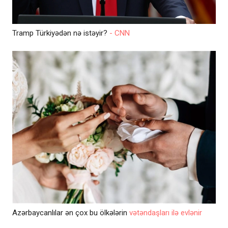
Tramp Türkiyədən nə istəyir?
- CNN
Azərbaycanlılar ən çox bu ölkələrin
vətəndaşları ilə evlənir