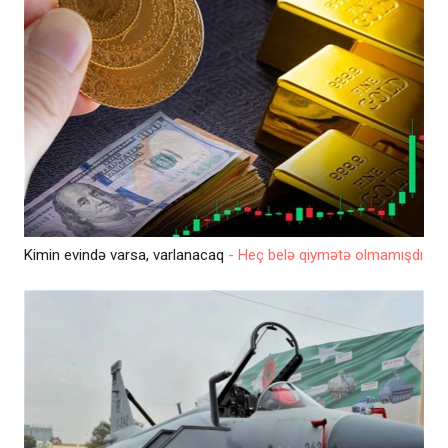
Kimin evində varsa, varlanacaq
- Heç belə qiymətə olmamışdı