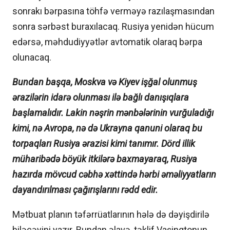
sonrakı bərpasına töhfə verməyə razılaşmasından
sonra sərbəst buraxılacaq. Rusiya yenidən hücum
edərsə, məhdudiyyətlər avtomatik olaraq bərpa
olunacaq.
Bundan başqa, Moskva və Kiyev işğal olunmuş
ərazilərin idarə olunması ilə bağlı danışıqlara
başlamalıdır. Lakin nəşrin mənbələrinin vurğuladığı
kimi, nə Avropa, nə də Ukrayna qanuni olaraq bu
torpaqları Rusiya ərazisi kimi tanımır. Dörd illik
müharibədə böyük itkilərə baxmayaraq, Rusiya
hazırda mövcud cəbhə xəttində hərbi əməliyyatların
dayandırılması çağırışlarını rədd edir.
Mətbuat planın təfərrüatlarının hələ də dəyişdirilə
biləcəyini yazır. Bundan əlavə, təklif Vaşinqtonun