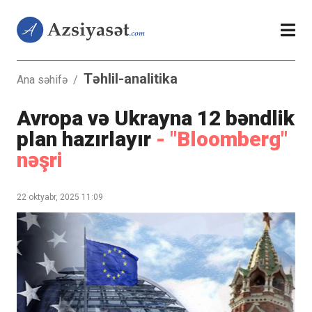
Təhlil-analitika
Ana səhifə
/
Avropa və Ukrayna 12 bəndlik
plan hazırlayır
- "Bloomberg"
nəşri
22 oktyabr, 2025 11:09