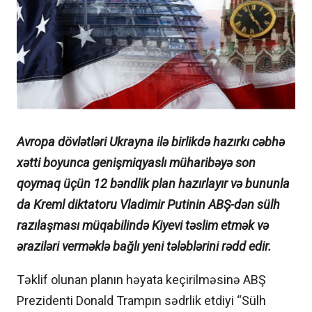
Avropa dövlətləri Ukrayna ilə birlikdə hazırkı cəbhə
xətti boyunca genişmiqyaslı müharibəyə son
qoymaq üçün 12 bəndlik plan hazırlayır və bununla
da Kreml diktatoru Vladimir Putinin ABŞ-dən sülh
razılaşması müqabilində Kiyevi təslim etmək və
əraziləri verməklə bağlı yeni tələblərini rədd edir.
Təklif olunan planın həyata keçirilməsinə ABŞ
Prezidenti Donald Trampın sədrlik etdiyi “Sülh