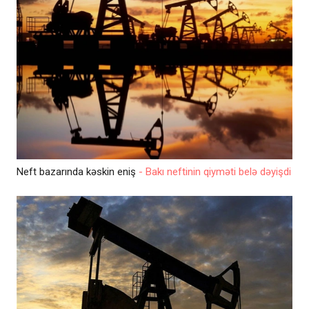
Neft bazarında kəskin eniş
- Bakı neftinin qiyməti belə dəyişdi