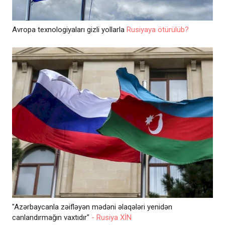
Avropa texnologiyaları gizli yollarla
Rusiyaya ötürülüb?
"Azərbaycanla zəifləyən mədəni əlaqələri yenidən
canlandırmağın vaxtıdır"
- Rusiya XİN