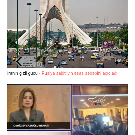
İranın gizli gücü
- Rusiya sabitliyin əsas səbəbini açıqladı