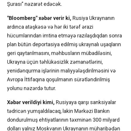
Şurası” nəzarət edəcək.
"Bloomberg" xəbər verir ki,
Rusiya Ukraynanın
ardınca atəşkəsə və hər iki tərəf ərazi
hücumlarından imtina etməyə razılaşdıqdan sonra
plan bütün deportasiya edilmiş ukraynalı uşaqların
geri qaytarılmasını, məhbusların mübadiləsini,
Ukrayna üçün təhlükəsizlik zəmanətlərini,
yenidənqurma işlərinin maliyyələşdirilməsini və
Avropa İttifaqına qoşulmanın sürətləndirilmiş
yolunu nəzərdə tutur.
Xəbər verildiyi kimi,
Rusiyaya qarşı sanksiyalar
tədricən yumşaldılacaq, lakin Mərkəzi Bankın
dondurulmuş ehtiyatlarının təxminən 300 milyard
dolları yalnız Moskvanın Ukraynanın müharibədən