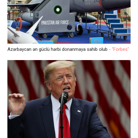
Azərbaycan ən güclü hərbi donanmaya sahib olub
- "Forbes"