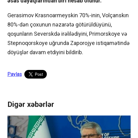
əsas dayaqlarından biri hesab olunur.
Gerasimov Krasnoarmeyskin 70%-inin, Volçanskın
80%-dən çoxunun nəzarətə götürüldüyünü,
qoşunların Severskdə irəlilədiyini, Primorskoye və
Stepnoqorskoye uğrunda Zaporojye istiqamətində
döyüşlər davam etdiyini bildirib.
Paylaş
Digər xəbərlər