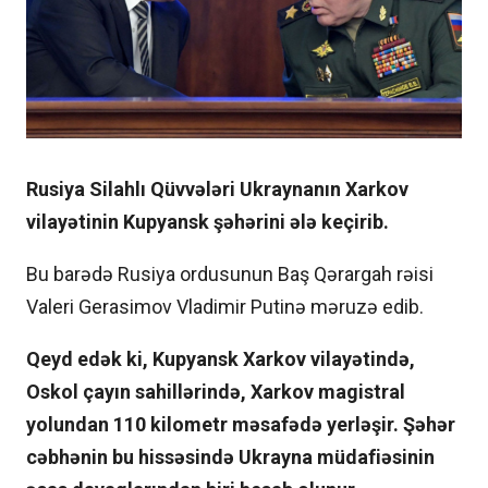
Rusiya Silahlı Qüvvələri Ukraynanın Xarkov
vilayətinin Kupyansk şəhərini ələ keçirib.
Bu barədə Rusiya ordusunun Baş Qərargah rəisi
Valeri Gerasimov Vladimir Putinə məruzə edib.
Qeyd edək ki, Kupyansk Xarkov vilayətində,
Oskol çayın sahillərində, Xarkov magistral
yolundan 110 kilometr məsafədə yerləşir. Şəhər
cəbhənin bu hissəsində Ukrayna müdafiəsinin