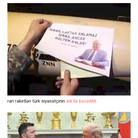
ran raketləri türk siyasətçinin
adı ilə bəzədildi