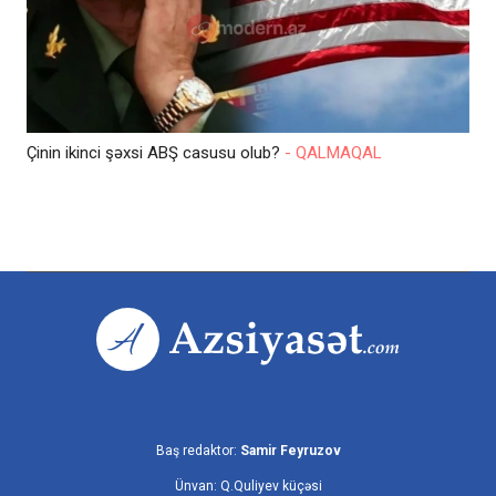
Çinin ikinci şəxsi ABŞ casusu olub?
- QALMAQAL
Baş redaktor:
Samir Feyruzov
Ünvan: Q.Quliyev küçəsi