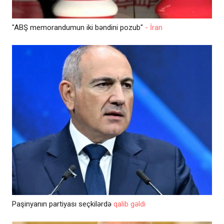
"ABŞ memorandumun iki bəndini pozub"
- İran
Paşinyanın partiyası seçkilərdə
qalib gəldi