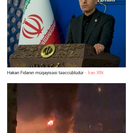
Hakan Fidanın müqayisəsi təəccüblüdür
- İran XİN