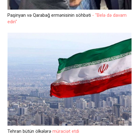
Paşinyan və Qarabağ ermənisinin söhbəti
- "Belə də davam
edin"
Tehran bütün ölkələrə
müraciət etdi