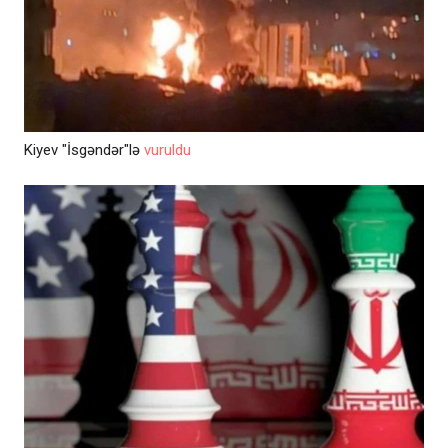
Kiyev "İsgəndər"lə
vuruldu