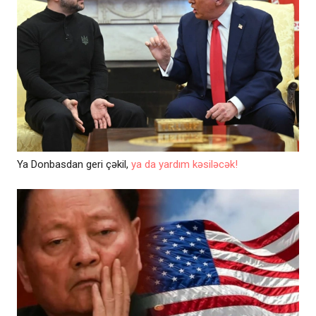
Ya Donbasdan geri çəkil,
ya da yardım kəsiləcək!