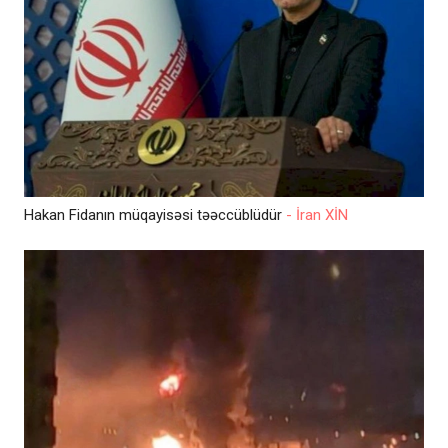
Hakan Fidanın müqayisəsi təəccüblüdür
- İran XİN