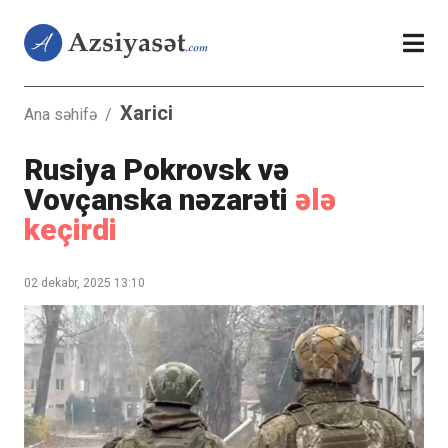
Xarici
Ana səhifə
/
Rusiya Pokrovsk və
Vovçanska nəzarəti
ələ
keçirdi
02 dekabr, 2025 13:10