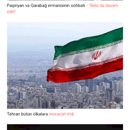
Paşinyan və Qarabağ ermənisinin söhbəti
- "Belə də davam
edin"
Tehran bütün ölkələrə
müraciət etdi