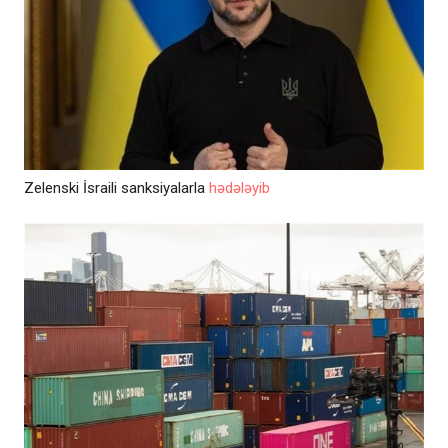
Zelenski İsraili sanksiyalarla
hədələyib