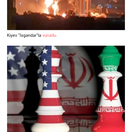
Kiyev "İsgəndər"lə
vuruldu