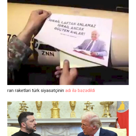
ran raketləri türk siyasətçinin
adı ilə bəzədildi