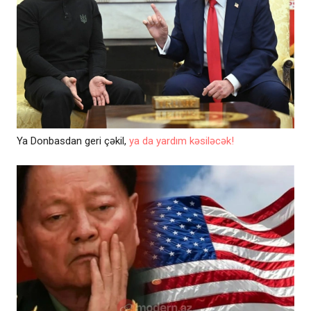
Ya Donbasdan geri çəkil,
ya da yardım kəsiləcək!