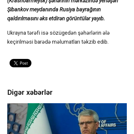
(Krasnoarmeysk) şəhərinin mərkəzində yerləşən
Şibankov meydanında Rusiya bayrağının
qaldırılmasını əks etdirən görüntülər yayıb.
Ukrayna tərəfi isə sözügedən şəhərlərin ələ
keçirilməsi barədə məlumatları təkzib edib.
Digər xəbərlər