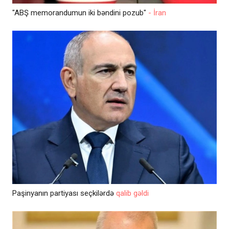
"ABŞ memorandumun iki bəndini pozub"
- İran
Paşinyanın partiyası seçkilərdə
qalib gəldi