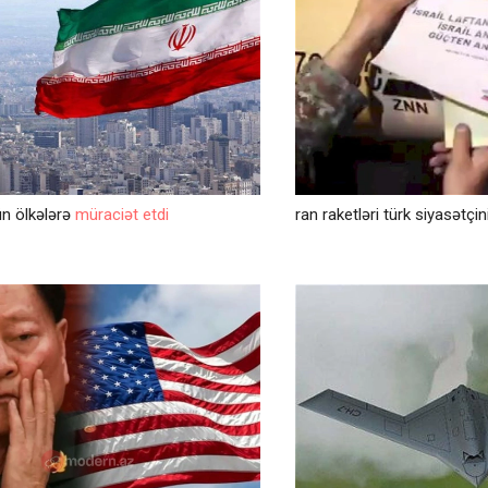
n ölkələrə
müraciət etdi
ran raketləri türk siyasətçi