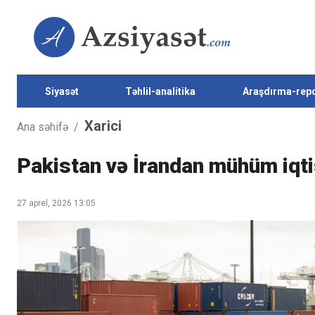
Siyasət
Təhlil-analitika
Araşdırma-repo
Xarici
Ana səhifə
/
Pakistan və İrandan mühüm iqt
27 aprel, 2026 13:05