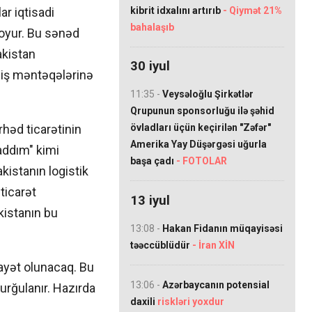
kibrit idxalını artırıb
- Qiymət 21%
ar iqtisadi
bahalaşıb
oyur. Bu sənəd
akistan
30 iyul
iş məntəqələrinə
11:35 -
Veysəloğlu Şirkətlər
Qrupunun sponsorluğu ilə şəhid
övladları üçün keçirilən "Zəfər"
rhəd ticarətinin
Amerika Yay Düşərgəsi uğurla
addım" kimi
başa çadı
- FOTOLAR
akistanın logistik
ticarət
13 iyul
kistanın bu
13:08 -
Hakan Fidanın müqayisəsi
təəccüblüdür
- İran XİN
iayət olunacaq. Bu
13:06 -
Azərbaycanın potensial
urğulanır. Hazırda
daxili
riskləri yoxdur