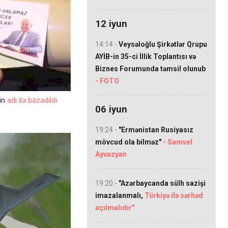
12 iyun
14:14 -
Veysəloğlu Şirkətlər Qrupu
AYİB-in 35-ci İllik Toplantısı və
Biznes Forumunda təmsil olunub
- FOTO
nin
adı ilə bəzədildi
06 iyun
19:24 -
"Ermənistan Rusiyasız
mövcud ola bilməz"
- Samvel
Ayvazyan
19:20 -
"Azərbaycanda sülh sazişi
imazalanmalı,
Türkiyə ilə sərhəd
açılmalıdır"