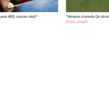
i şəxsi ABŞ casusu olub?
-
"Ukrayna üzərində Çin dronla
L
Dmitri Jmaylo