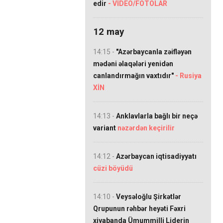
edir
- VİDEO/FOTOLAR
12 may
14:15 -
"Azərbaycanla zəifləyən
mədəni əlaqələri yenidən
canlandırmağın vaxtıdır"
- Rusiya
XİN
14:13 -
Anklavlarla bağlı bir neçə
variant
nəzərdən keçirilir
14:12 -
Azərbaycan iqtisadiyyatı
cüzi böyüdü
14:10 -
Veysəloğlu Şirkətlər
Qrupunun rəhbər heyəti Fəxri
xiyabanda Ümummilli Liderin