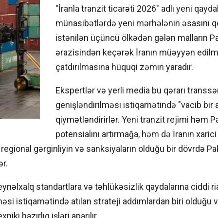
"İranla tranzit ticarəti 2026" adlı yeni qaydal
münasibətlərdə yeni mərhələnin əsasını q
istənilən üçüncü ölkədən gələn malların P
ərazisindən keçərək İranın müəyyən edilm
çatdırılmasına hüquqi zəmin yaradır.
Ekspertlər və yerli media bu qərarı transsə
genişləndirilməsi istiqamətində "vacib bir 
qiymətləndirirlər. Yeni tranzit rejimi həm P
potensialını artırmağa, həm də İranın xarici 
egional gərginliyin və sanksiyaların olduğu bir dövrdə Pa
ər.
eynəlxalq standartlara və təhlükəsizlik qaydalarına ciddi r
si istiqamətində atılan strateji addımlardan biri olduğu v
i hazırlıq işləri aparılır.