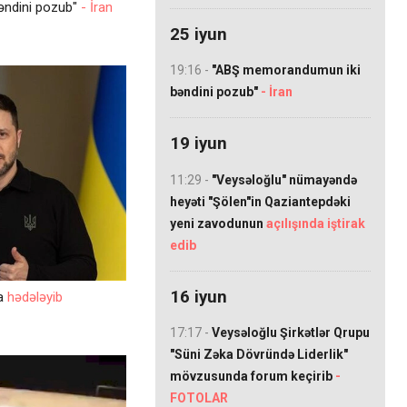
əndini pozub"
- İran
25 iyun
19:16 -
"ABŞ memorandumun iki
bəndini pozub"
- İran
19 iyun
11:29 -
"Veysəloğlu" nümayəndə
heyəti "Şölen"in Qaziantepdəki
yeni zavodunun
açılışında iştirak
edib
16 iyun
la
hədələyib
17:17 -
Veysəloğlu Şirkətlər Qrupu
"Süni Zəka Dövründə Liderlik"
mövzusunda forum keçirib
-
FOTOLAR