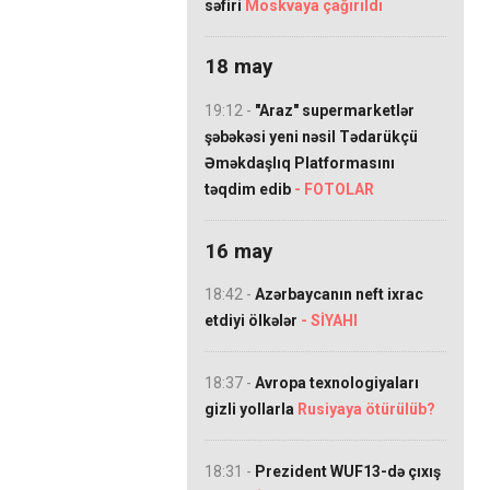
səfiri
Moskvaya çağırıldı
18 may
19:12 -
"Araz" supermarketlər
şəbəkəsi yeni nəsil Tədarükçü
Əməkdaşlıq Platformasını
təqdim edib
- FOTOLAR
16 may
18:42 -
Azərbaycanın neft ixrac
etdiyi ölkələr
- SİYAHI
18:37 -
Avropa texnologiyaları
gizli yollarla
Rusiyaya ötürülüb?
18:31 -
Prezident WUF13-də çıxış