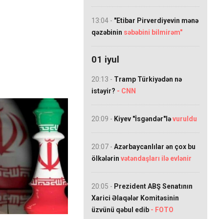
13:04 -
"Etibar Pirverdiyevin mənə
qəzəbinin
səbəbini bilmirəm"
01 iyul
20:13 -
Tramp Türkiyədən nə
istəyir?
- CNN
20:09 -
Kiyev "İsgəndər"lə
vuruldu
20:07 -
Azərbaycanlılar ən çox bu
ölkələrin
vətəndaşları ilə evlənir
20:05 -
Prezident ABŞ Senatının
Xarici Əlaqələr Komitəsinin
üzvünü qəbul edib
- FOTO