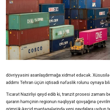
dövriyyəsini asanlaşdırmağa xidmət edəcək. Xüsusilə r
addımı Tehran üçün iqtisadi nəfəslik rolunu oynaya bil
Ticarət Nazirliyi qeyd edib ki, tranzit prosesi zamanı b
qərarın həmçinin regionun nəqliyyat qovşağına çevrilmə
gömrük-keçid məntəqələrində yeni qaydalara uyğun texnik