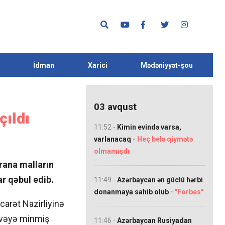
İdman
Xarici
Mədəniyyət-şou
03 avqust
çıldı
11:52 -
Kimin evində varsa,
varlanacaq
- Heç belə qiymətə
olmamışdı
İrana malların
r qəbul edib.
11:49 -
Azərbaycan ən güclü hərbi
donanmaya sahib olub
- "Forbes"
carət Nazirliyinə
vvəyə minmiş
11:46 -
Azərbaycan Rusiyadan