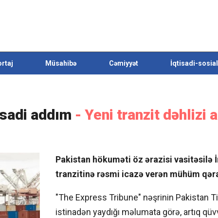
rtaj
Müsahibə
Cəmiyyət
İqtisadi-sosial
isadi addım
- Yeni tranzit dəhlizi a
Pakistan hökuməti öz ərazisi vasitəsilə 
tranzitinə rəsmi icazə verən mühüm qəra
"The Express Tribune" nəşrinin Pakistan Ti
istinadən yaydığı məlumata görə, artıq qü