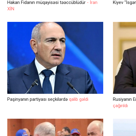
Hakan Fidanın müqayisəsi təəccüblüdür
- İran
Kiyev "İsgə
XİN
Paşinyanın partiyası seçkilərdə
qalib gəldi
Rusiyanın E
çağırıldı