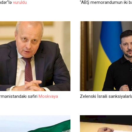
ndər"lə
vuruldu
"ABŞ memorandumun iki b
rmənistandakı səfiri
Moskvaya
Zelenski İsraili sanksiyalar