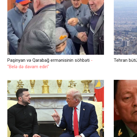
Paşinyan və Qarabağ ermənisinin söhbəti
-
Tehran bütü
"Belə də davam edin"