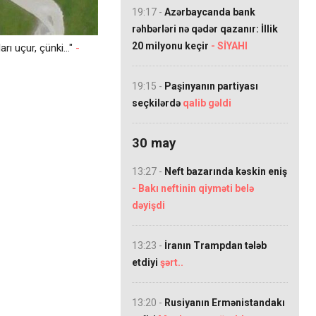
19:17 -
Azərbaycanda bank
rəhbərləri nə qədər qazanır: İllik
20 milyonu keçir
- SİYAHI
rı uçur, çünki..."
-
19:15 -
Paşinyanın partiyası
seçkilərdə
qalib gəldi
30 may
13:27 -
Neft bazarında kəskin eniş
- Bakı neftinin qiyməti belə
dəyişdi
13:23 -
İranın Trampdan tələb
etdiyi
şərt..
13:20 -
Rusiyanın Ermənistandakı