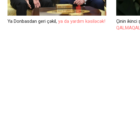
Ya Donbasdan geri çəkil,
ya da yardım kəsiləcək!
Çinin ikinc
QALMAQA