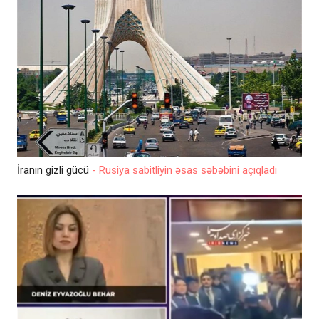
İranın gizli gücü
- Rusiya sabitliyin əsas səbəbini açıqladı