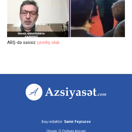
ABŞ-də səssiz
çevriliş olub
Baş redaktor:
Samir Feyruzov
Ünvan: Q.Quliyev küçəsi