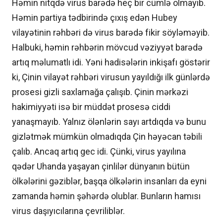
Həmin nitqdə virus barədə heç bir cümlə olmayıb.
Həmin partiya tədbirində çıxış edən Hubey
vilayətinin rəhbəri də virus barədə fikir söyləməyib.
Halbuki, həmin rəhbərin mövcud vəziyyət barədə
artıq məlumatlı idi. Yəni hadisələrin inkişafı göstərir
ki, Çinin vilayət rəhbəri virusun yayıldığı ilk günlərdə
prosesi gizli saxlamağa çalışıb. Çinin mərkəzi
hakimiyyəti isə bir müddət prosesə ciddi
yanaşmayıb. Yalnız ölənlərin sayı artdıqda və bunu
gizlətmək mümkün olmadıqda Çin həyəcan təbili
çalıb. Ancaq artıq gec idi. Çünki, virus yayılına
qədər Uhanda yaşayan çinlilər dünyanın bütün
ölkələrini gəziblər, başqa ölkələrin insanları da eyni
zamanda həmin şəhərdə olublar. Bunların hamısı
virus daşıyıcılarına çevriliblər.