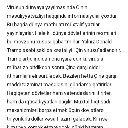
Virusun dünyaya yayılmasında Çinin
məsuliyyətsizliyi haqqında informasiyalar çoxdur.
Bu haqda dünya mətbuatı müxtəlif yazılar
yayınlayırlar. Hələ ki, dünya dövlətlərinin rəsmiləri
bu mövzunu xüsusi qabartmırlar. Yalnız Donald
Tramp əsəbi şəkildə xəstəliyi “Çin virusu”adlandırır.
Tramp artıq indidən ona işarə edir ki, virusla
mübarizə bitdikdən sonra Çinə qarşı ciddi
ittihamlar irəli sürüləcək. Bəziləri hətta Çinə qarşı
maddi təzminat məsələsini gündəmə gətirirlər.
Həqiqətən dövlətlər həm vətəndaşlarını itirirlər,
həm də iqtisadiyyatları dağılır. Müxtəlif iqtisadi
mexanizmləri bərpa etmək üçün dövlətlərə
trilyonlarla dollar vəsait lazım gələcək. Kimsə
kimsəyə kömək etməyəcək, çünki hamının