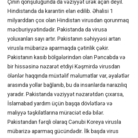
Çinin qonşuluğunda da vəziyyət ürək açan deyil.
Hindistanda da karantin elan edilib. Əhalisi 1
milyarddan çox olan Hindistan virusdan qorunmaq
məcburiyyətindədir. Pakistanda da virusa
yoluxanları sayı artır. Pakistanın səhiyyəsi artan
virusla mübarizə aparmaqda çətinlik çəkir.
Pakistanın kasıb bölgələrindən olan Pəncabda və
bir hissəsinə nəzarət etdiyi Kəşmirdə virusdan
ölənlər haqqında müxtəlif məlumatlar var, əyalətlər
arasında yollar bağlanıb, bu da insanlarda narazılıq
yaradır. Pakistanda vəziyyət nəzarətdən çıxarsa,
İslamabad yardım üçün başqa dövlətlərə və
maliyyə təşkilatlarına müraciət edə bilər.
Pakistandan fərqli olaraq Cənubi Koreya virusla
mübarizə aparmaq gücündədir. İlk başda virus