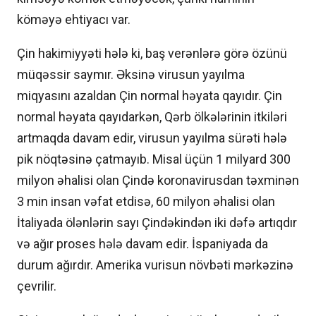
köməyə ehtiyacı var.
Çin hakimiyyəti hələ ki, baş verənlərə görə özünü
müqəssir saymır. Əksinə virusun yayılma
miqyasını azaldan Çin normal həyata qayıdır. Çin
normal həyata qayıdarkən, Qərb ölkələrinin itkiləri
artmaqda davam edir, virusun yayılma sürəti hələ
pik nöqtəsinə çatmayıb. Misal üçün 1 milyard 300
milyon əhalisi olan Çində koronavirusdan təxminən
3 min insan vəfat etdisə, 60 milyon əhalisi olan
İtaliyada ölənlərin sayı Çindəkindən iki dəfə artıqdır
və ağır proses hələ davam edir. İspaniyada da
durum ağırdır. Amerika vurisun növbəti mərkəzinə
çevrilir.