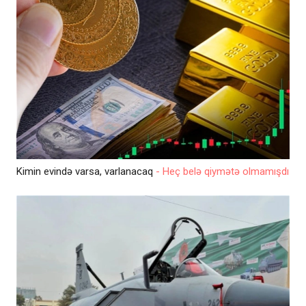
Kimin evində varsa, varlanacaq
- Heç belə qiymətə olmamışdı