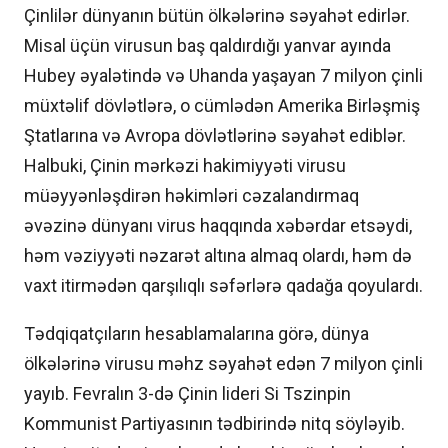
Çinlilər dünyanın bütün ölkələrinə səyahət edirlər.
Misal üçün virusun baş qaldırdığı yanvar ayında
Hubey əyalətində və Uhanda yaşayan 7 milyon çinli
müxtəlif dövlətlərə, o cümlədən Amerika Birləşmiş
Ştatlarına və Avropa dövlətlərinə səyahət ediblər.
Halbuki, Çinin mərkəzi hakimiyyəti virusu
müəyyənləşdirən həkimləri cəzalandırmaq
əvəzinə dünyanı virus haqqında xəbərdar etsəydi,
həm vəziyyəti nəzarət altına almaq olardı, həm də
vaxt itirmədən qarşılıqlı səfərlərə qadağa qoyulardı.
Tədqiqatçıların hesablamalarına görə, dünya
ölkələrinə virusu məhz səyahət edən 7 milyon çinli
yayıb. Fevralın 3-də Çinin lideri Si Tszinpin
Kommunist Partiyasının tədbirində nitq söyləyib.