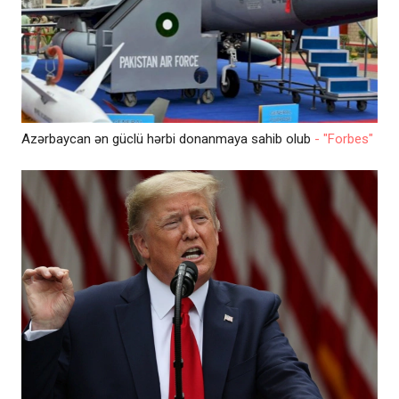
Azərbaycan ən güclü hərbi donanmaya sahib olub
- "Forbes"