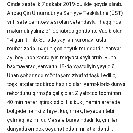
Çində xəstəlik 7 dekabr 2019-cu ildə qeydə alınıb.
Ancaq Çin Ümumdünya Səhiyyə Təşkilatına (ÜST)
sirli sətəlcəm xəstəsi olan vətəndaşları haqqında
məlumatı yalnız 31 dekabrda göndərib. Vacib olan
14 gün itirilib. Sürətlə yayılan koronavirusla
mübarizədə 14 gün çox böyük müddətdir. Yanvar
ayı boyunca xəstəliyin miqyası xeyli artıb. Buna
baxmayaraq, yanvarın 18-də xəstəliyin yayıldığı
Uhan şəhərində möhtəşəm ziyafət təşkil edilib,
təşkilatçılar tədbirdə hazırldıqları yeməklərlə dünya
rekordunu qırmağa çalışıblar. Ziyafətdə təxminən
40 min nəfər iştirak edib. Halbuki, həmin ərəfədə
bölgədə nəinki zifayət keçirmək, həyəcan təbili
çalmaq lazım idi. Məsələ burasındadır ki, çinlilər
dünyada ən çox səyahət edən millətlərdəndir.