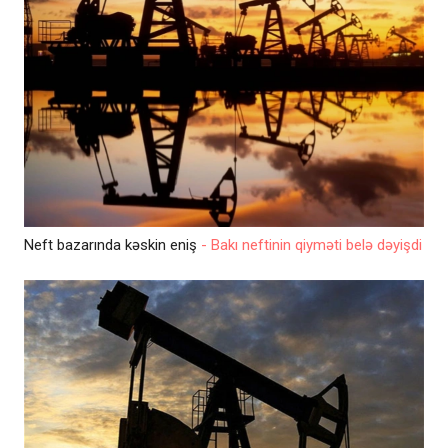
Neft bazarında kəskin eniş
- Bakı neftinin qiyməti belə dəyişdi