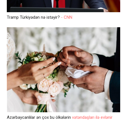
Tramp Türkiyədən nə istəyir?
- CNN
Azərbaycanlılar ən çox bu ölkələrin
vətəndaşları ilə evlənir