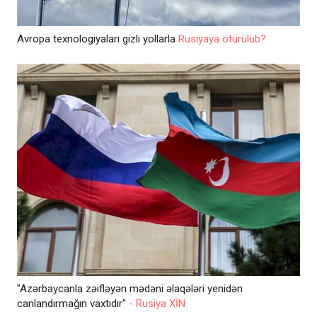
Avropa texnologiyaları gizli yollarla
Rusiyaya ötürülüb?
"Azərbaycanla zəifləyən mədəni əlaqələri yenidən
canlandırmağın vaxtıdır"
- Rusiya XİN