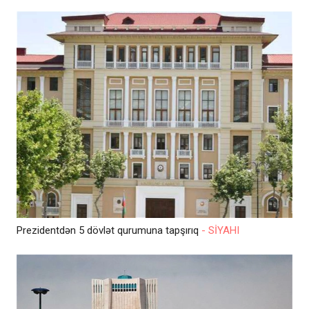
Prezidentdən 5 dövlət qurumuna tapşırıq
- SİYAHI