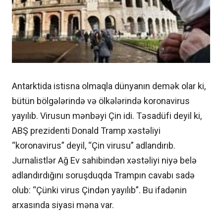
Antarktida istisna olmaqla dünyanın demək olar ki,
bütün bölgələrində və ölkələrində koronavirus
yayılıb. Virusun mənbəyi Çin idi. Təsadüfi deyil ki,
ABŞ prezidenti Donald Tramp xəstəliyi
“koronavirus” deyil, “Çin virusu” adlandırıb.
Jurnalistlər Ağ Ev sahibindən xəstəliyi niyə belə
adlandırdığını soruşduqda Trampın cavabı sadə
olub: “Çünki virus Çindən yayılıb”. Bu ifadənin
arxasında siyasi məna var.