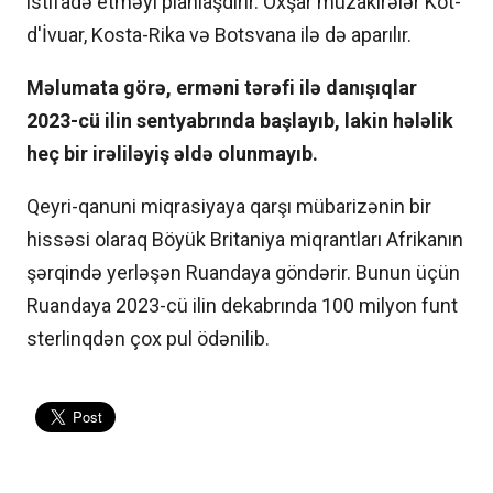
istifadə etməyi planlaşdırır. Oxşar müzakirələr Kot-
d'İvuar, Kosta-Rika və Botsvana ilə də aparılır.
Məlumata görə, erməni tərəfi ilə danışıqlar
2023-cü ilin sentyabrında başlayıb, lakin hələlik
heç bir irəliləyiş əldə olunmayıb.
Qeyri-qanuni miqrasiyaya qarşı mübarizənin bir
hissəsi olaraq Böyük Britaniya miqrantları Afrikanın
şərqində yerləşən Ruandaya göndərir. Bunun üçün
Ruandaya 2023-cü ilin dekabrında 100 milyon funt
sterlinqdən çox pul ödənilib.