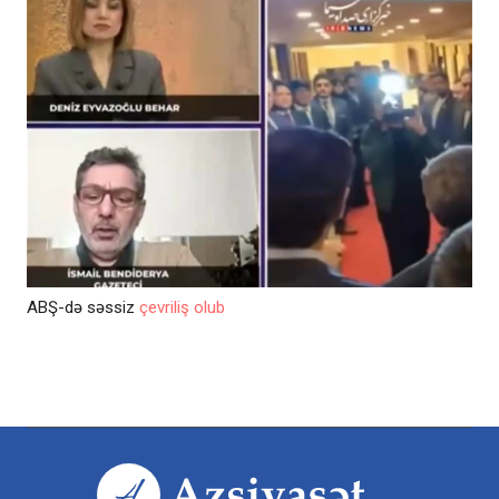
ABŞ-də səssiz
çevriliş olub