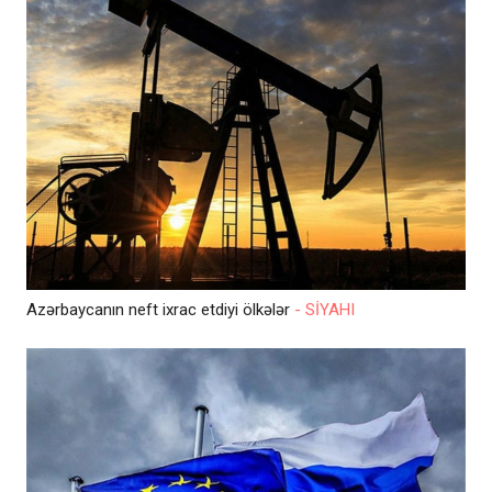
Azərbaycanın neft ixrac etdiyi ölkələr
- SİYAHI