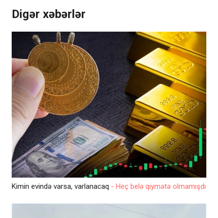
Digər xəbərlər
Kimin evində varsa, varlanacaq
- Heç belə qiymətə olmamışdı