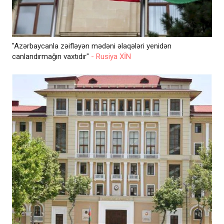
"Azərbaycanla zəifləyən mədəni əlaqələri yenidən
canlandırmağın vaxtıdır"
- Rusiya XİN