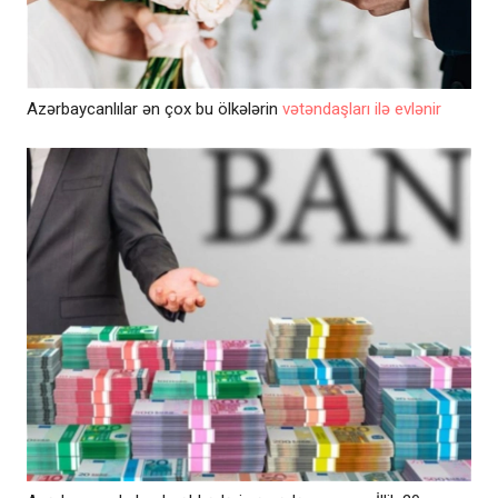
Azərbaycanlılar ən çox bu ölkələrin
vətəndaşları ilə evlənir