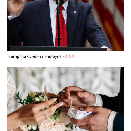
Tramp Türkiyədən nə istəyir?
- CNN