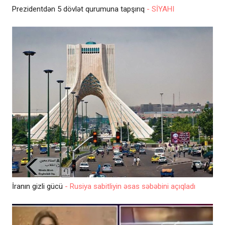
Prezidentdən 5 dövlət qurumuna tapşırıq
- SİYAHI
İranın gizli gücü
- Rusiya sabitliyin əsas səbəbini açıqladı