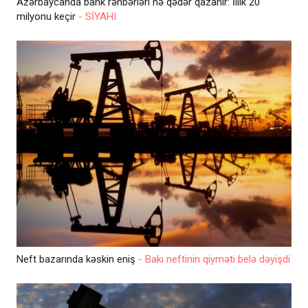
Azərbaycanda bank rəhbərləri nə qədər qazanır: İllik 20
milyonu keçir
- SİYAHI
Neft bazarında kəskin eniş
- Bakı neftinin qiyməti belə dəyişdi