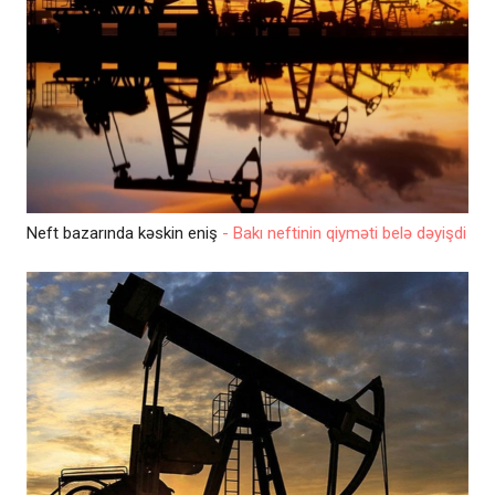
Neft bazarında kəskin eniş
- Bakı neftinin qiyməti belə dəyişdi