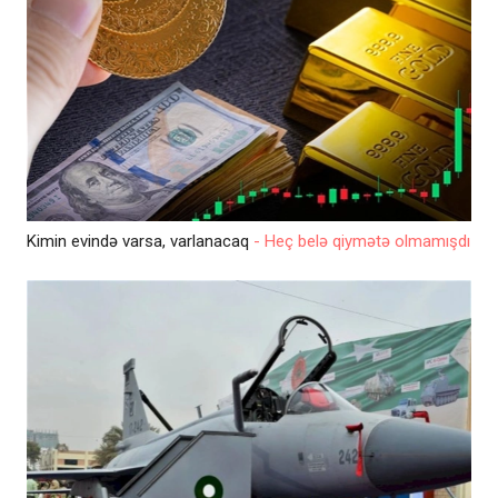
Kimin evində varsa, varlanacaq
- Heç belə qiymətə olmamışdı