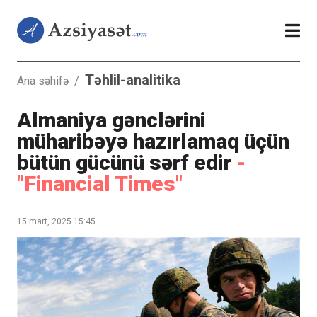
Təhlil-analitika
Ana səhifə
/
Almaniya gənclərini
müharibəyə hazırlamaq üçün
bütün gücünü sərf edir
-
"Financial Times"
15 mart, 2025 15:45