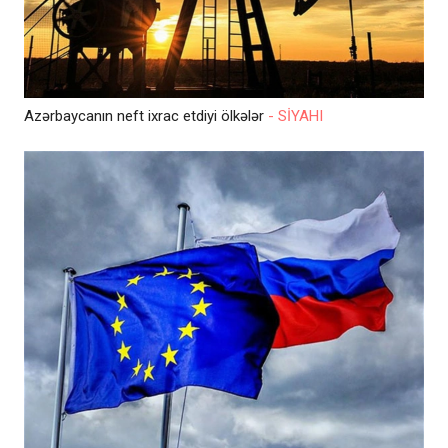
Azərbaycanın neft ixrac etdiyi ölkələr
- SİYAHI