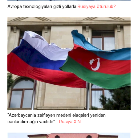
Avropa texnologiyaları gizli yollarla
Rusiyaya ötürülüb?
"Azərbaycanla zəifləyən mədəni əlaqələri yenidən
canlandırmağın vaxtıdır"
- Rusiya XİN