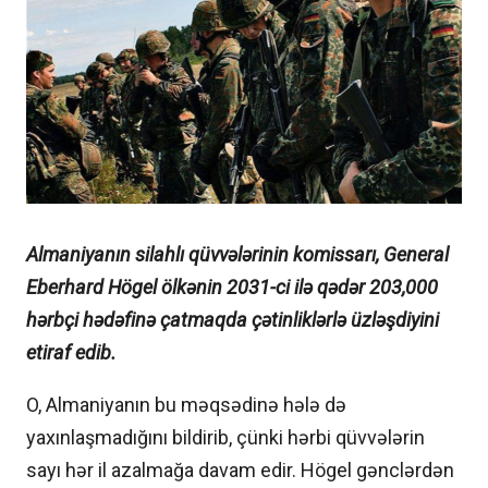
Almaniyanın silahlı qüvvələrinin komissarı, General
Eberhard Högel ölkənin 2031-ci ilə qədər 203,000
hərbçi hədəfinə çatmaqda çətinliklərlə üzləşdiyini
etiraf edib.
O, Almaniyanın bu məqsədinə hələ də
yaxınlaşmadığını bildirib, çünki hərbi qüvvələrin
sayı hər il azalmağa davam edir. Högel gənclərdən