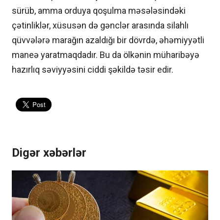
sürüb, amma orduya qoşulma məsələsindəki
çətinliklər, xüsusən də gənclər arasında silahlı
qüvvələrə marağın azaldığı bir dövrdə, əhəmiyyətli
maneə yaratmaqdadır. Bu da ölkənin müharibəyə
hazırlıq səviyyəsini ciddi şəkildə təsir edir.
Digər xəbərlər