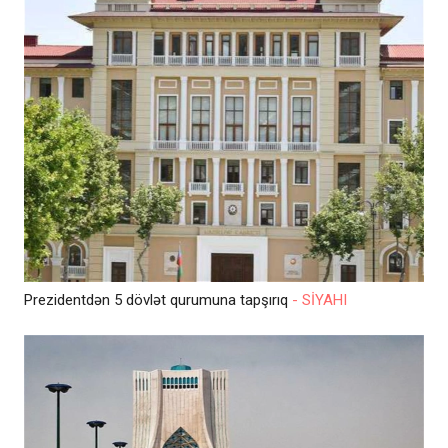
Prezidentdən 5 dövlət qurumuna tapşırıq
- SİYAHI