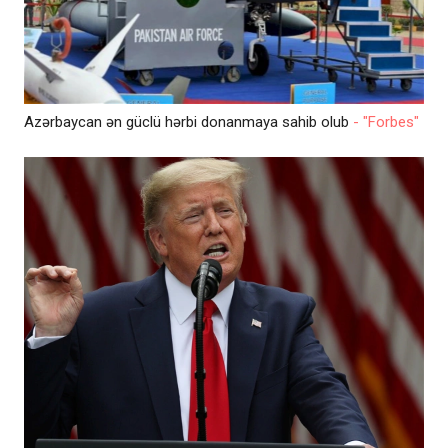
Azərbaycan ən güclü hərbi donanmaya sahib olub
- "Forbes"