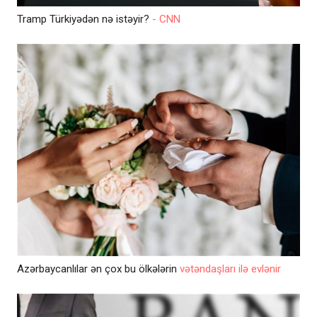
Tramp Türkiyədən nə istəyir?
- CNN
Azərbaycanlılar ən çox bu ölkələrin
vətəndaşları ilə evlənir