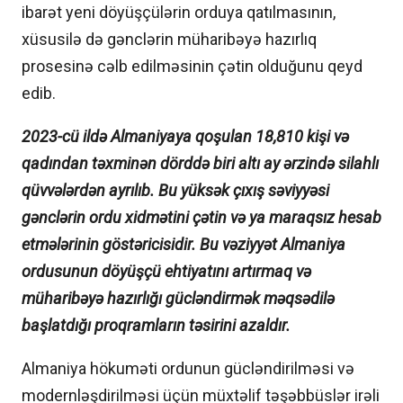
ibarət yeni döyüşçülərin orduya qatılmasının,
xüsusilə də gənclərin müharibəyə hazırlıq
prosesinə cəlb edilməsinin çətin olduğunu qeyd
edib.
2023-cü ildə Almaniyaya qoşulan 18,810 kişi və
qadından təxminən dörddə biri altı ay ərzində silahlı
qüvvələrdən ayrılıb. Bu yüksək çıxış səviyyəsi
gənclərin ordu xidmətini çətin və ya maraqsız hesab
etmələrinin göstəricisidir. Bu vəziyyət Almaniya
ordusunun döyüşçü ehtiyatını artırmaq və
müharibəyə hazırlığı gücləndirmək məqsədilə
başlatdığı proqramların təsirini azaldır.
Almaniya hökuməti ordunun gücləndirilməsi və
modernləşdirilməsi üçün müxtəlif təşəbbüslər irəli