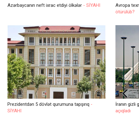
Azərbaycanın neft ixrac etdiyi ölkələr
- SİYAHI
Avropa texno
ötürülüb?
Prezidentdən 5 dövlət qurumuna tapşırıq
-
İranın gizli
SİYAHI
açıqladı