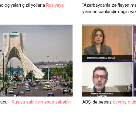
logiyaları gizli yollarla
Rusiyaya
"Azərbaycanla zəifləyən mə
yenidən canlandırmağın vax
 gücü
- Rusiya sabitliyin əsas səbəbini
ABŞ-də səssiz
çevriliş olu