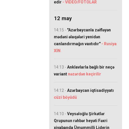
edir
- VİDEO/FOTOLAR
12 may
14:15 -
"Azərbaycanla zəifləyən
mədəni əlaqələri yenidən
canlandırmağın vaxtıdır"
- Rusiya
XİN
14:13 -
Anklavlarla bağlı bir neçə
variant
nəzərdən keçirilir
14:12 -
Azərbaycan iqtisadiyyatı
cüzi böyüdü
14:10 -
Veysəloğlu Şirkətlər
Qrupunun rəhbər heyəti Fəxri
xiyabanda Ümummilli Liderin