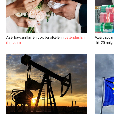
Azərbaycanlılar ən çox bu ölkələrin
vətəndaşları
Azərbaycand
ilə evlənir
İllik 20 mil