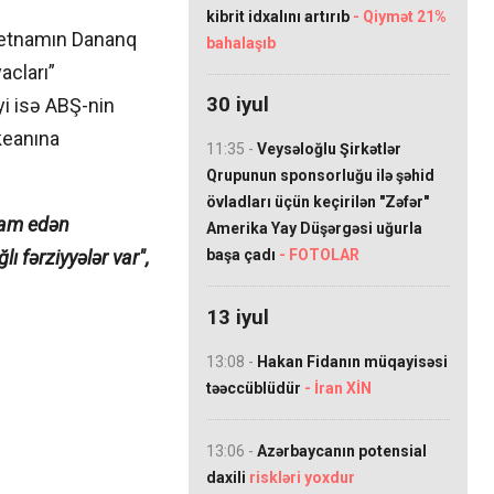
kibrit idxalını artırıb
- Qiymət 21%
yetnamın Dananq
bahalaşıb
acları”
30 iyul
yi isə ABŞ-nin
keanına
11:35 -
Veysəloğlu Şirkətlər
Qrupunun sponsorluğu ilə şəhid
övladları üçün keçirilən "Zəfər"
avam edən
Amerika Yay Düşərgəsi uğurla
başa çadı
- FOTOLAR
ı fərziyyələr var",
13 iyul
13:08 -
Hakan Fidanın müqayisəsi
təəccüblüdür
- İran XİN
13:06 -
Azərbaycanın potensial
daxili
riskləri yoxdur