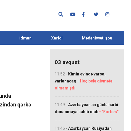
İdman
Xarici
Mədəniyyət-şou
03 avqust
11:52 -
Kimin evində varsa,
varlanacaq
- Heç belə qiymətə
olmamışdı
nunda
izindən qərbə
11:49 -
Azərbaycan ən güclü hərbi
donanmaya sahib olub
- "Forbes"
11:46 -
Azərbaycan Rusiyadan