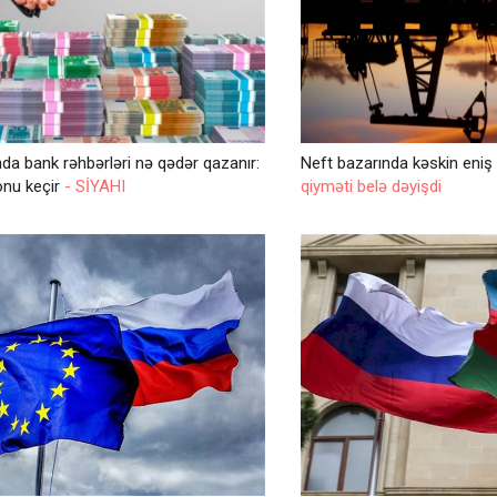
a bank rəhbərləri nə qədər qazanır:
Neft bazarında kəskin eni
yonu keçir
- SİYAHI
qiyməti belə dəyişdi