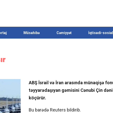
rtaj
Müsahibə
Cəmiyyət
İqtisadi-sosial
ır
ABŞ İsrail və İran arasında münaqişə fo
təyyarədaşıyan gəmisini Cənubi Çin dən
köçürür.
Bu barədə Reuters bildirib.