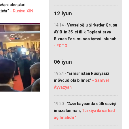
dəni əlaqələri
tıdır"
- Rusiya XİN
12 iyun
14:14 -
Veysəloğlu Şirkətlər Qrupu
AYİB-in 35-ci İllik Toplantısı və
Biznes Forumunda təmsil olunub
- FOTO
06 iyun
19:24 -
"Ermənistan Rusiyasız
mövcud ola bilməz"
- Samvel
Ayvazyan
b
19:20 -
"Azərbaycanda sülh sazişi
imazalanmalı,
Türkiyə ilə sərhəd
açılmalıdır"