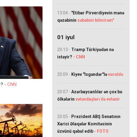
13:04 -
"Etibar Pirverdiyevin mənə
qəzəbinin
səbəbini bilmirəm"
01 iyul
20:13 -
Tramp Türkiyədən nə
istəyir?
- CNN
20:09 -
Kiyev "İsgəndər"lə
vuruldu
ir?
- CNN
20:07 -
Azərbaycanlılar ən çox bu
ölkələrin
vətəndaşları ilə evlənir
20:05 -
Prezident ABŞ Senatının
Xarici Əlaqələr Komitəsinin
üzvünü qəbul edib
- FOTO