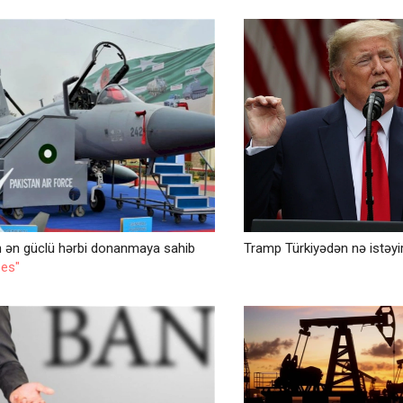
 ən güclü hərbi donanmaya sahib
Tramp Türkiyədən nə istəy
bes"