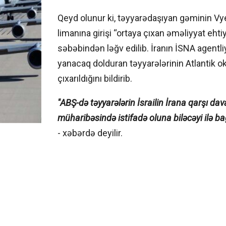
Qeyd olunur ki, təyyarədaşıyan gəminin V
limanına girişi “ortaya çıxan əməliyyat ehtiy
səbəbindən ləğv edilib. İranın İSNA agentli
yanacaq dolduran təyyarələrinin Atlantik o
çıxarıldığını bildirib.
"ABŞ-də təyyarələrin İsrailin İrana qarşı d
müharibəsində istifadə oluna biləcəyi ilə bağl
- xəbərdə deyilir.