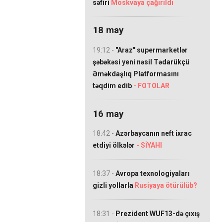
səfiri
Moskvaya çağırıldı
18 may
19:12 -
"Araz" supermarketlər
şəbəkəsi yeni nəsil Tədarükçü
Əməkdaşlıq Platformasını
təqdim edib
- FOTOLAR
16 may
18:42 -
Azərbaycanın neft ixrac
etdiyi ölkələr
- SİYAHI
18:37 -
Avropa texnologiyaları
gizli yollarla
Rusiyaya ötürülüb?
18:31 -
Prezident WUF13-də çıxış