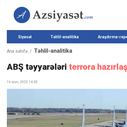
Siyasət
Təhlil-analitika
Araşdırma-repo
Təhlil-analitika
Ana səhifə
/
ABŞ təyyarələri
terrora hazırlaş
16 iyun, 2025 14:43