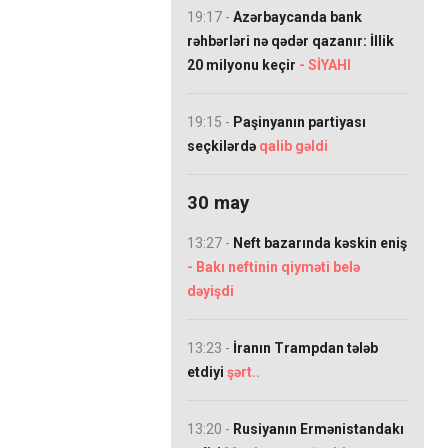
19:17 -
Azərbaycanda bank
rəhbərləri nə qədər qazanır: İllik
20 milyonu keçir
- SİYAHI
19:15 -
Paşinyanın partiyası
seçkilərdə
qalib gəldi
30 may
13:27 -
Neft bazarında kəskin eniş
- Bakı neftinin qiyməti belə
dəyişdi
13:23 -
İranın Trampdan tələb
etdiyi
şərt..
13:20 -
Rusiyanın Ermənistandakı