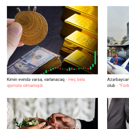
Kimin evində varsa, varlanacaq
- Heç belə
Azərbaycan
qiymətə olmamışdı
olub
- "For