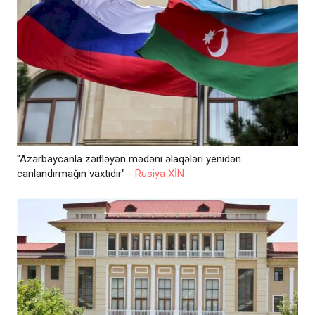
"Azərbaycanla zəifləyən mədəni əlaqələri yenidən
canlandırmağın vaxtıdır"
- Rusiya XİN