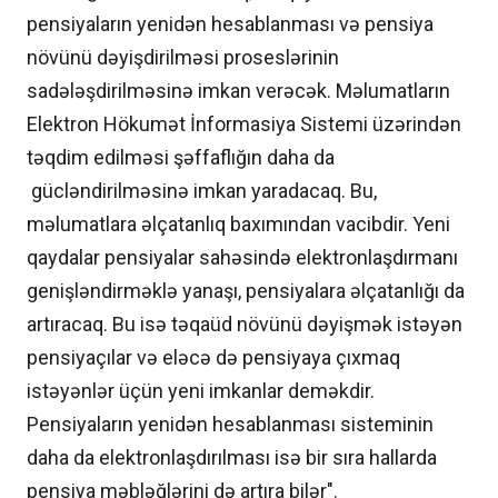
pensiyaların yenidən hesablanması və pensiya
növünü dəyişdirilməsi proseslərinin
sadələşdirilməsinə imkan verəcək. Məlumatların
Elektron Hökumət İnformasiya Sistemi üzərindən
təqdim edilməsi şəffaflığın daha da
gücləndirilməsinə imkan yaradacaq. Bu,
məlumatlara əlçatanlıq baxımından vacibdir. Yeni
qaydalar pensiyalar sahəsində elektronlaşdırmanı
genişləndirməklə yanaşı, pensiyalara əlçatanlığı da
artıracaq. Bu isə təqaüd növünü dəyişmək istəyən
pensiyaçılar və eləcə də pensiyaya çıxmaq
istəyənlər üçün yeni imkanlar deməkdir.
Pensiyaların yenidən hesablanması sisteminin
daha da elektronlaşdırılması isə bir sıra hallarda
pensiya məbləğlərini də artıra bilər".