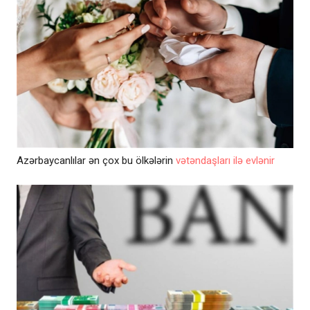
Azərbaycanlılar ən çox bu ölkələrin
vətəndaşları ilə evlənir