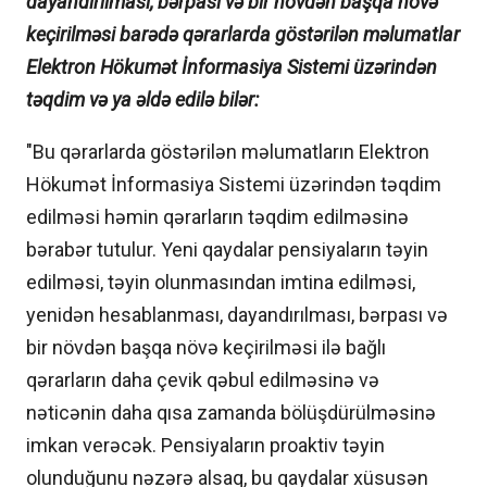
dayandırılması, bərpası və bir növdən başqa növə
keçirilməsi barədə qərarlarda göstərilən məlumatlar
Elektron Hökumət İnformasiya Sistemi üzərindən
təqdim və ya əldə edilə bilər:
"Bu qərarlarda göstərilən məlumatların Elektron
Hökumət İnformasiya Sistemi üzərindən təqdim
edilməsi həmin qərarların təqdim edilməsinə
bərabər tutulur. Yeni qaydalar pensiyaların təyin
edilməsi, təyin olunmasından imtina edilməsi,
yenidən hesablanması, dayandırılması, bərpası və
bir növdən başqa növə keçirilməsi ilə bağlı
qərarların daha çevik qəbul edilməsinə və
nəticənin daha qısa zamanda bölüşdürülməsinə
imkan verəcək. Pensiyaların proaktiv təyin
olunduğunu nəzərə alsaq, bu qaydalar xüsusən