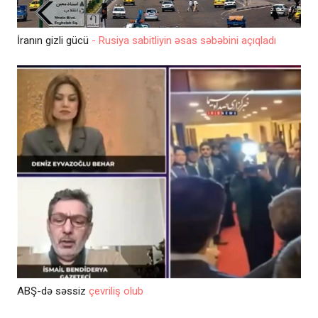
İranın gizli gücü
- Rusiya sabitliyin əsas səbəbini açıqladı
ABŞ-də səssiz
çevriliş olub