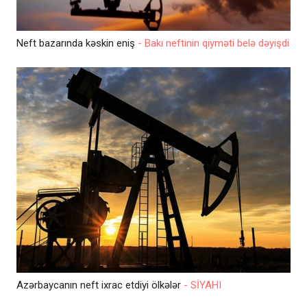
Neft bazarında kəskin eniş
- Bakı neftinin qiyməti belə dəyişdi
Azərbaycanın neft ixrac etdiyi ölkələr
- SİYAHI