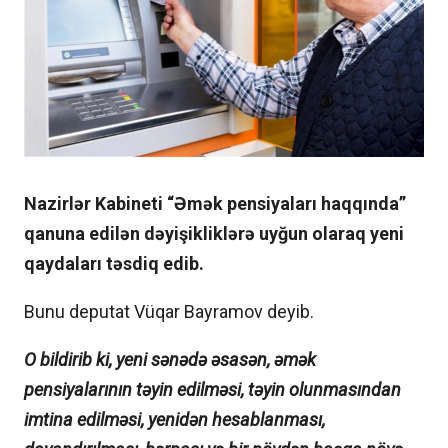
Nazirlər Kabineti “Əmək pensiyaları haqqında”
qanuna edilən dəyişikliklərə uyğun olaraq yeni
qaydaları təsdiq edib.
Bunu deputat Vüqar Bayramov deyib.
O bildirib ki, yeni sənədə əsasən, əmək
pensiyalarının təyin edilməsi, təyin olunmasından
imtina edilməsi, yenidən hesablanması,