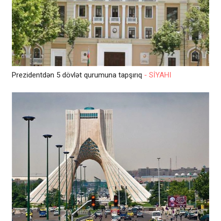
Prezidentdən 5 dövlət qurumuna tapşırıq
- SİYAHI