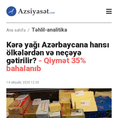
Təhlil-analitika
Ana səhifə
/
Kərə yağı Azərbaycana hansı
ölkələrdən və neçəyə
gətirilir?
- Qiymət 35%
bahalanıb
14 oktyabr, 2025 12:33