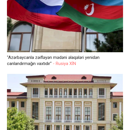
"Azərbaycanla zəifləyən mədəni əlaqələri yenidən
canlandırmağın vaxtıdır"
- Rusiya XİN