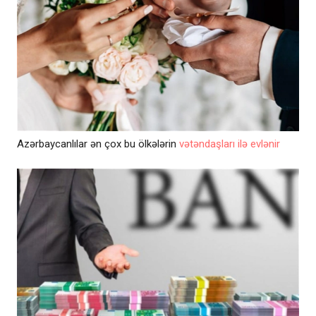
Azərbaycanlılar ən çox bu ölkələrin
vətəndaşları ilə evlənir