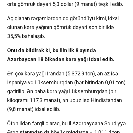
orta gömrük dəyəri 5,3 dollar (9 manat) təşkil edib.
Açıqlanan rəqəmlərdən də göründüyü kimi, idxal
olunan kərə yağının gömrük dəyəri son bir ildə
35,5% bahalaşıb.
Onu da bildirək ki, bu ilin ilk 8 ayında
Azərbaycan 18 ölkədən kərə yağı idxal edib.
Ən çox kərə yağı İrandan (5 372,9 ton), ən az isə
İspaniya və Lüksemburqdan (hər birindən 0,01 ton)
gətirilib. Ən baha kərə yağı Lüksemburqdan (bir
kiloqramı 117,3 manat), ən ucuz isə Hindistandan
(9,8 manat) idxal edilib.
Ötən ildən fərqli olaraq, bu il Azərbaycana Səudiyyə
Ərəbistanından da böyük miqdarda – 1 011,4 ton