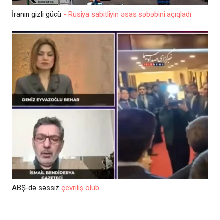
İranın gizli gücü
- Rusiya sabitliyin əsas səbəbini açıqladı
ABŞ-də səssiz
çevriliş olub