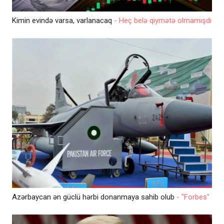
Kimin evində varsa, varlanacaq
- Heç belə qiymətə olmamışdı
Azərbaycan ən güclü hərbi donanmaya sahib olub
- "Forbes"