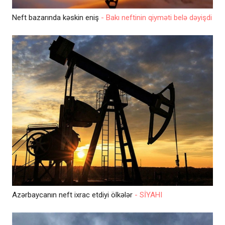
Neft bazarında kəskin eniş
- Bakı neftinin qiyməti belə dəyişdi
Azərbaycanın neft ixrac etdiyi ölkələr
- SİYAHI