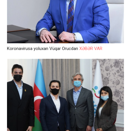
Koronavirusa yoluxan Vüqar Orucdan
XƏBƏR VAR