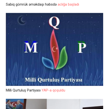
Sabiq gömrük əməkdaşı həbsdə
aclığa başladı
Milli Qurtuluş Partiyası
YAP-a qoşuldu