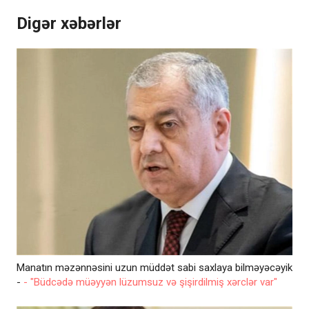
Digər xəbərlər
Manatın məzənnəsini uzun müddət sabi saxlaya bilməyəcəyik
-
- "Büdcədə müəyyən lüzumsuz və şişirdilmiş xərclər var"