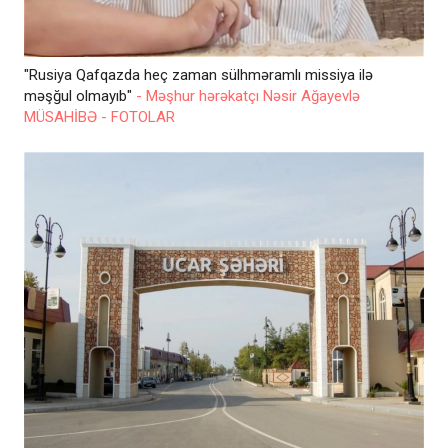
"Rusiya Qafqazda heç zaman sülhməramlı missiya ilə
məşğul olmayıb"
- Məşhur hərəkatçı Nəsir Ağayevlə
MÜSAHİBƏ - FOTOLAR