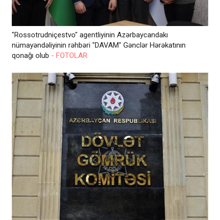
"Rossotrudniçestvo" agentliyinin Azərbaycandakı
nümayəndəliyinin rəhbəri "DAVAM" Gənclər Hərəkatının
qonağı olub
- FOTOLAR