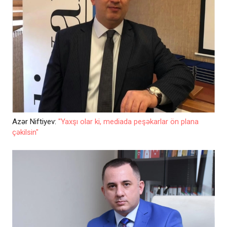
Azər Niftiyev:
"Yaxşı olar ki, mediada peşəkarlar ön plana
çəkilsin"