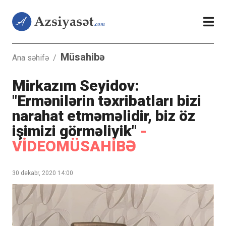
Müsahibə
Ana səhifə
/
Mirkazım Seyidov:
"Ermənilərin təxribatları bizi
narahat etməməlidir, biz öz
işimizi görməliyik"
-
VİDEOMÜSAHİBƏ
30 dekabr, 2020 14:00