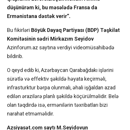
düşünürəm ki, bu məsələdə Fransa da
Ermənistana dəstək verir”.
Bu fikirləri
Böyük Dayaq Partiyası (BDP) Təşkilat
Komitəsinin sədri Mirkazım Seyidov
Azinforum.az saytına verdiyi videomüsahibədə
bildirib.
O qeyd edib ki, Azərbaycan Qarabağdakı işlərini
sürətlə və effektiv şəkildə həyata keçirməli,
infrasturktur bərpa olunmalı, əhali işğaldan azad
edilən ərazilərə planlı şəkildə köçürülməlidir. Belə
olan təqdirdə isə, ermənilərin təxribatları bizi
narahat etməməlidir.
Azsiyasət.com saytı M.Seyidovun