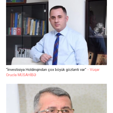
"İnvestisiya Holdinqindən çox böyük gözlənti var"
- Vüqar
Orucla MÜSAHİBƏ