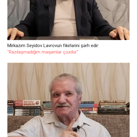
Mirkazım Seyidov Lavrovun fikirlərini şərh edir:
"Razılaşmadığım məqamlar çoxdur"