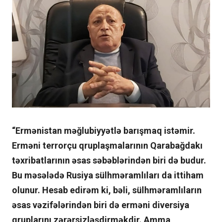
“Ermənistan məğlubiyyətlə barışmaq istəmir.
Erməni terrorçu qruplaşmalarının Qarabağdakı
təxribatlarının əsas səbəblərindən biri də budur.
Bu məsələdə Rusiya sülhməramlıları da ittiham
olunur. Hesab edirəm ki, bəli, sülhməramlıların
əsas vəzifələrindən biri də erməni diversiya
qruplarını zərərsizləşdirməkdir. Amma