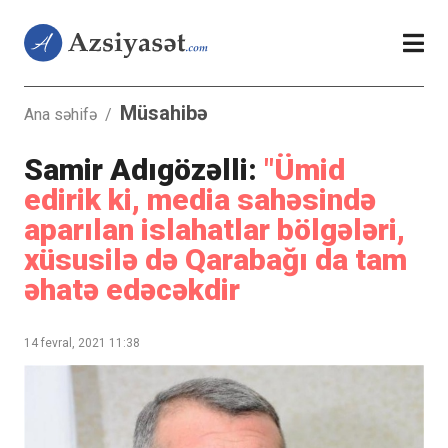
Müsahibə
Ana səhifə
/
Samir Adıgözəlli:
"Ümid
edirik ki, media sahəsində
aparılan islahatlar bölgələri,
xüsusilə də Qarabağı da tam
əhatə edəcəkdir
14 fevral, 2021 11:38