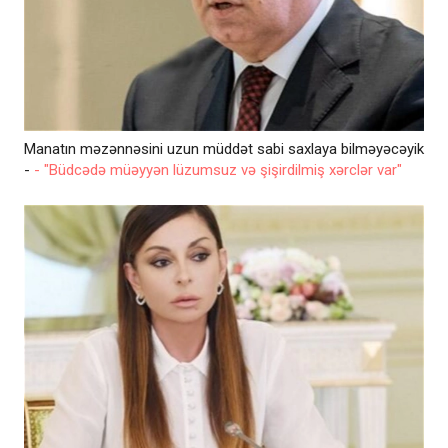
Manatın məzənnəsini uzun müddət sabi saxlaya bilməyəcəyik
-
- "Büdcədə müəyyən lüzumsuz və şişirdilmiş xərclər var"