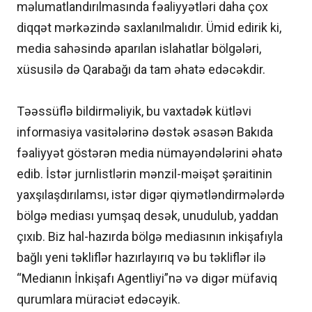
məlumatlandırılmasında fəaliyyətləri daha çox
diqqət mərkəzində saxlanılmalıdır. Ümid edirik ki,
media sahəsində aparılan islahatlar bölgələri,
xüsusilə də Qarabağı da tam əhatə edəcəkdir.
Təəssüflə bildirməliyik, bu vaxtadək kütləvi
informasiya vasitələrinə dəstək əsasən Bakıda
fəaliyyət göstərən media nümayəndələrini əhatə
edib. İstər jurnlistlərin mənzil-məişət şəraitinin
yaxşılaşdırılamsı, istər digər qiymətləndirmələrdə
bölgə mediası yumşaq desək, unudulub, yaddan
çıxıb. Biz hal-hazırda bölgə mediasının inkişafıyla
bağlı yeni təkliflər hazırlayırıq və bu təkliflər ilə
“Medianın İnkişafı Agentliyi”nə və digər müfaviq
qurumlara müraciət edəcəyik.