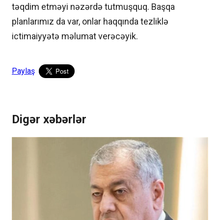
təqdim etməyi nəzərdə tutmuşquq. Başqa
planlarımız da var, onlar haqqında tezliklə
ictimaiyyətə məlumat verəcəyik.
Paylaş
Digər xəbərlər