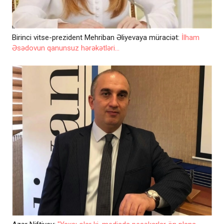
Birinci vitse-prezident Mehriban Əliyevaya müraciət:
İlham
Əsədovun qanunsuz hərəkətləri...