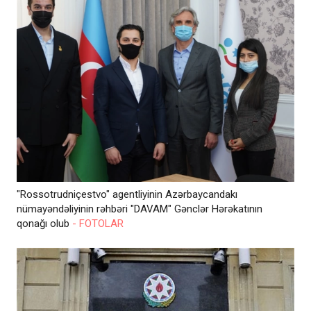
"Rossotrudniçestvo" agentliyinin Azərbaycandakı
nümayəndəliyinin rəhbəri "DAVAM" Gənclər Hərəkatının
qonağı olub
- FOTOLAR