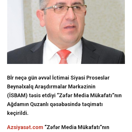
Bİr neçə gün əvvəl İctimai Siyasi Proseslər
Beynəlxalq Araşdırmalar Mərkəzinin
(İSBAM)
təsis etdiyi “Zəfər Media Mükafatı”nın
Ağdamın Quzanlı qəsəbəsində təqimatı
keçirildi.
Azsiyasət.com
“Zəfər Media Mükafatı”nın