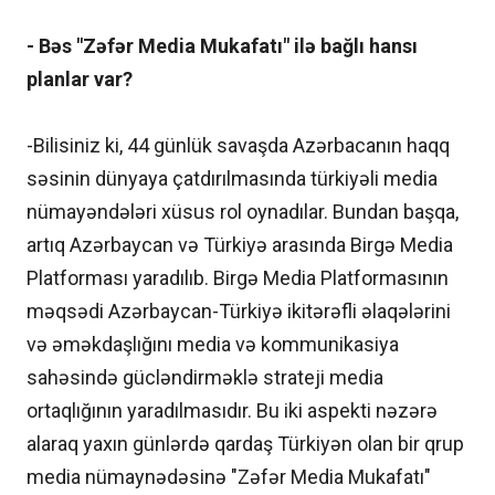
- Bəs "Zəfər Media Mukafatı" ilə bağlı hansı
planlar var?
-Bilisiniz ki, 44 günlük savaşda Azərbacanın haqq
səsinin dünyaya çatdırılmasında türkiyəli media
nümayəndələri xüsus rol oynadılar. Bundan başqa,
artıq Azərbaycan və Türkiyə arasında Birgə Media
Platforması yaradılıb. Birgə Media Platformasının
məqsədi Azərbaycan-Türkiyə ikitərəfli əlaqələrini
və əməkdaşlığını media və kommunikasiya
sahəsində gücləndirməklə strateji media
ortaqlığının yaradılmasıdır. Bu iki aspekti nəzərə
alaraq yaxın günlərdə qardaş Türkiyən olan bir qrup
media nümaynədəsinə "Zəfər Media Mukafatı"