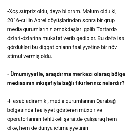
-Xoş sürpriz oldu, deyə bilərəm. Məlum oldu ki,
2016-cı ilin Aprel döyüşlərindən sonra bir qrup
media qurumlarının əməkdaşları gəlib Tərtərdə
özləri-özlərinə mukafat verib gediblər. Bu dəfə isə
gördükləri bu diqqət onların fəaliyyətinə bir növ
stimul vermiş oldu.
- Ümumiyyətlə, araşdırma mərkəzi olaraq bölgə
mediasının inkişafıyla bağlı fikirləriniz nələrdir?
-Hesab edirəm ki, media qurumlarının Qarabağ
bölgəsində fəaliyyət göstərən müxbir və
operatorlarının təhlükəli şəraitdə çalışaraq həm
ölkə, həm də dünya ictimaiyyətinin