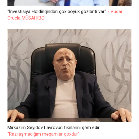
"İnvestisiya Holdinqindən çox böyük gözlənti var"
- Vüqar
Orucla MÜSAHİBƏ
Mirkazım Seyidov Lavrovun fikirlərini şərh edir:
"Razılaşmadığım məqamlar çoxdur"