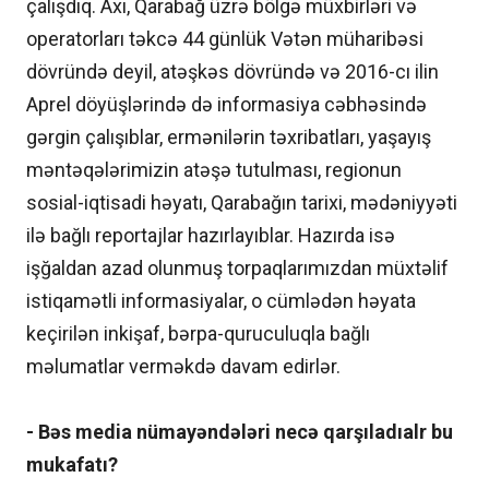
çalışdıq. Axı, Qarabağ üzrə bölgə müxbirləri və
operatorları təkcə 44 günlük Vətən müharibəsi
dövründə deyil, atəşkəs dövründə və 2016-cı ilin
Aprel döyüşlərində də informasiya cəbhəsində
gərgin çalışıblar, ermənilərin təxribatları, yaşayış
məntəqələrimizin atəşə tutulması, regionun
sosial-iqtisadi həyatı, Qarabağın tarixi, mədəniyyəti
ilə bağlı reportajlar hazırlayıblar. Hazırda isə
işğaldan azad olunmuş torpaqlarımızdan müxtəlif
istiqamətli informasiyalar, o cümlədən həyata
keçirilən inkişaf, bərpa-quruculuqla bağlı
məlumatlar verməkdə davam edirlər.
- Bəs media nümayəndələri necə qarşıladıalr bu
mukafatı?