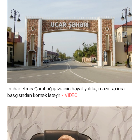
İntihar etmiş Qarabağ qazisinin həyat yoldaşı nazir və icra
başçısından kömək istəyir
- VİDEO