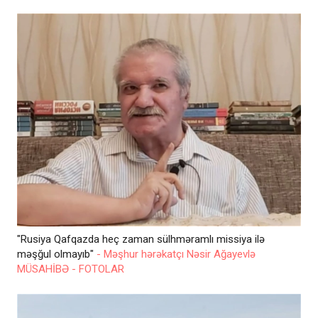
"Rusiya Qafqazda heç zaman sülhməramlı missiya ilə
məşğul olmayıb"
- Məşhur hərəkatçı Nəsir Ağayevlə
MÜSAHİBƏ - FOTOLAR