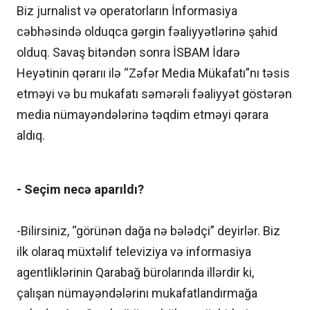
Biz jurnalist və operatorların İnformasiya
cəbhəsində olduqca gərgin fəaliyyətlərinə şahid
olduq. Savaş bitəndən sonra İSBAM İdarə
Heyətinin qərarıı ilə “Zəfər Media Mükafatı”nı təsis
etməyi və bu mukafatı səmərəli fəaliyyət göstərən
media nümayəndələrinə təqdim etməyi qərara
aldıq.
- Seçim necə aparıldı?
-Bilirsiniz, “görünən dağa nə bələdçi” deyirlər. Biz
ilk olaraq müxtəlif televiziya və informasiya
agentliklərinin Qarabağ bürolarında illərdir ki,
çalışan nümayəndələrinı mukafatlandırmağa