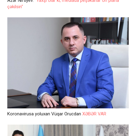
Azər Niftiyev:
"Yaxşı olar ki, mediada peşəkarlar ön plana
çəkilsin"
Koronavirusa yoluxan Vüqar Orucdan
XƏBƏR VAR