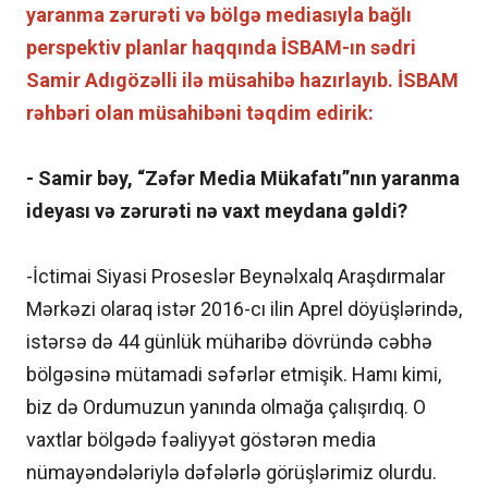
yaranma zərurəti və bölgə mediasıyla bağlı
perspektiv planlar haqqında İSBAM-ın sədri
Samir Adıgözəlli ilə
müsahibə hazırlayıb. İSBAM
rəhbəri olan müsahibəni təqdim edirik:
- Samir bəy, “Zəfər Media Mükafatı”nın yaranma
ideyası və zərurəti nə vaxt meydana gəldi?
-İctimai Siyasi Proseslər Beynəlxalq Araşdırmalar
Mərkəzi olaraq istər 2016-cı ilin Aprel döyüşlərində,
istərsə də 44 günlük müharibə dövründə cəbhə
bölgəsinə mütamadi səfərlər etmişik. Hamı kimi,
biz də Ordumuzun yanında olmağa çalışırdıq. O
vaxtlar bölgədə fəaliyyət göstərən media
nümayəndələriylə dəfələrlə görüşlərimiz olurdu.