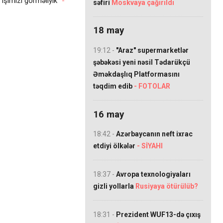
 işimizi görməliyik"
-
səfiri
Moskvaya çağırıldı
18 may
19:12 -
"Araz" supermarketlər
şəbəkəsi yeni nəsil Tədarükçü
Əməkdaşlıq Platformasını
təqdim edib
- FOTOLAR
16 may
18:42 -
Azərbaycanın neft ixrac
etdiyi ölkələr
- SİYAHI
18:37 -
Avropa texnologiyaları
gizli yollarla
Rusiyaya ötürülüb?
18:31 -
Prezident WUF13-də çıxış