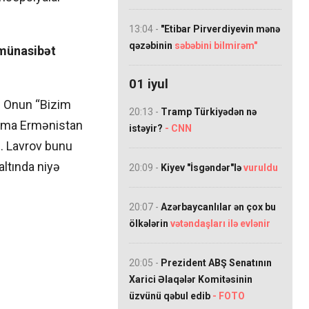
13:04 -
"Etibar Pirverdiyevin mənə
qəzəbinin
səbəbini bilmirəm"
 münasibət
01 iyul
. Onun “Bizim
20:13 -
Tramp Türkiyədən nə
 Amma Ermənistan
istəyir?
- CNN
z. Lavrov bunu
altında niyə
20:09 -
Kiyev "İsgəndər"lə
vuruldu
20:07 -
Azərbaycanlılar ən çox bu
ölkələrin
vətəndaşları ilə evlənir
20:05 -
Prezident ABŞ Senatının
Xarici Əlaqələr Komitəsinin
üzvünü qəbul edib
- FOTO