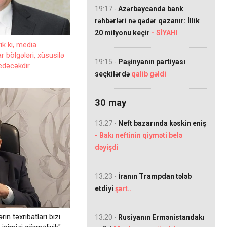
19:17 -
Azərbaycanda bank
rəhbərləri nə qədər qazanır: İllik
20 milyonu keçir
- SİYAHI
ik ki, media
r bölgələri, xüsusilə
19:15 -
Paşinyanın partiyası
edəcəkdir
seçkilərdə
qalib gəldi
30 may
13:27 -
Neft bazarında kəskin eniş
- Bakı neftinin qiyməti belə
dəyişdi
13:23 -
İranın Trampdan tələb
etdiyi
şərt..
in təxribatları bizi
13:20 -
Rusiyanın Ermənistandakı