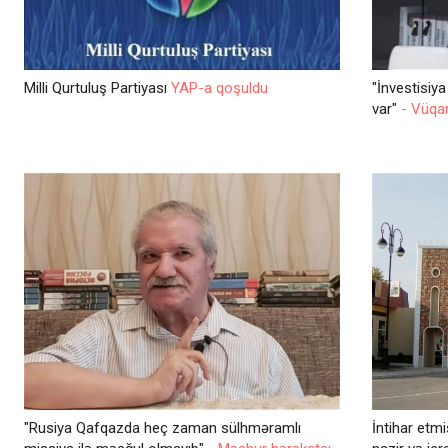
Milli Qurtuluş Partiyası
YAP-a qoşuldu
"İnvestisiy
var"
- Vüqa
"Rusiya Qafqazda heç zaman sülhməramlı
İntihar etm