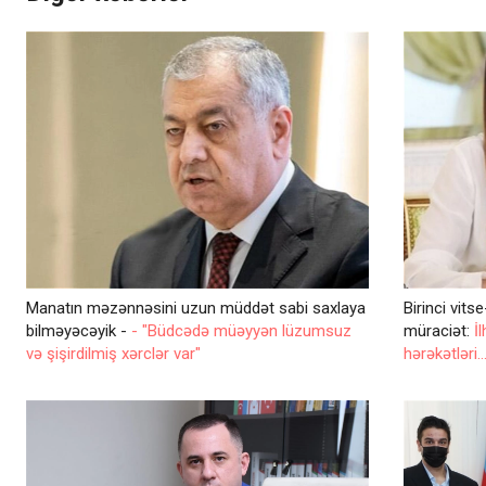
Manatın məzənnəsini uzun müddət sabi saxlaya
Birinci vit
bilməyəcəyik -
- "Büdcədə müəyyən lüzumsuz
müraciət:
İ
və şişirdilmiş xərclər var"
hərəkətləri..