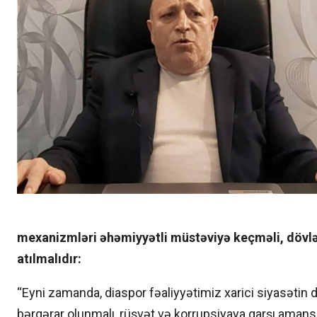
mexanizmləri əhəmiyyətli müstəviyə keçməli, dövl
atılmalıdır:
“Eyni zamanda, diaspor fəaliyyətimiz xarici siyasətin da
bərqərar olunmalı, rüşvət və korrupsiyaya qarşı amansı