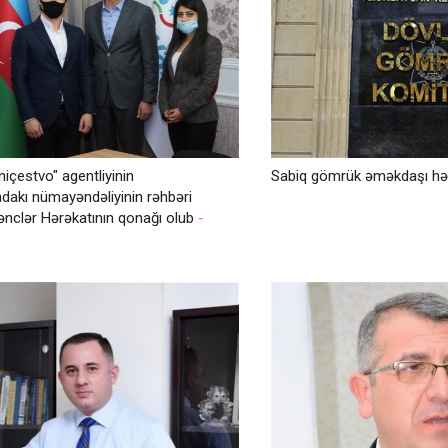
içestvo" agentliyinin
Sabiq gömrük əməkdaşı h
akı nümayəndəliyinin rəhbəri
nclər Hərəkatının qonağı olub
-