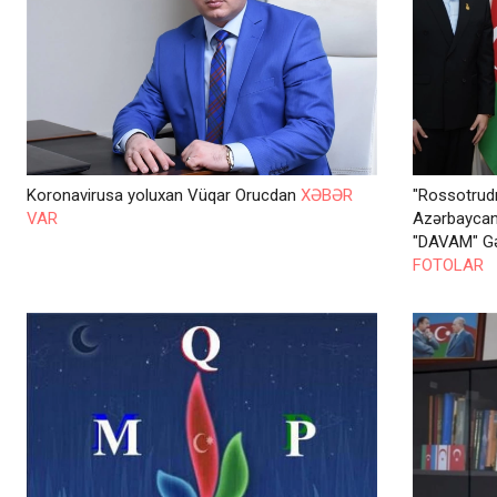
Koronavirusa yoluxan Vüqar Orucdan
XƏBƏR
"Rossotrudn
VAR
Azərbaycand
"DAVAM" Gə
FOTOLAR