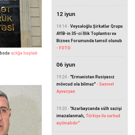
12 iyun
14:14 -
Veysəloğlu Şirkətlər Qrupu
AYİB-in 35-ci İllik Toplantısı və
Biznes Forumunda təmsil olunub
- FOTO
əbsdə
aclığa başladı
06 iyun
19:24 -
"Ermənistan Rusiyasız
mövcud ola bilməz"
- Samvel
Ayvazyan
19:20 -
"Azərbaycanda sülh sazişi
imazalanmalı,
Türkiyə ilə sərhəd
açılmalıdır"