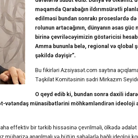
məqamda Qarabağın ildırımsürətli planl
edilməsi bundan sonrakı proseslərdə də
rolunun artacağının, dünyanın əsas güc
birinə çevriləcəyimizin göstəricisi hesab 
Amma bununla belə, regional və qlobal şə
şəkildə dəyişir”.
Bu fikirləri Azsiyasət.com saytına açıqla
Təşkilat Komitəsinin sədri Mirkazım Seyidov
O qeyd edib ki, bundan sonra daxili idarə
ət-vətəndaş münasibətlərini möhkəmləndirən ideoloji 
ha effektiv bir tərkib hissəsinə çevrilməli, ölkədə ədalət 
z mübarizə aparılmalı və bütün sahələrlə bağlı ideoloji k