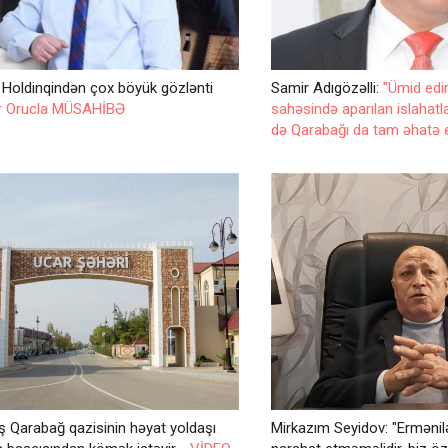
a Holdinqindən çox böyük gözlənti
Samir Adıgözəlli:
"Ümid edir
r Orucla MÜSAHİBƏ
sahəsində aparılan islahatla
də Qarabağı da tam əhatə 
iş Qarabağ qazisinin həyat yoldaşı
Mirkazım Seyidov: "Ermənilər