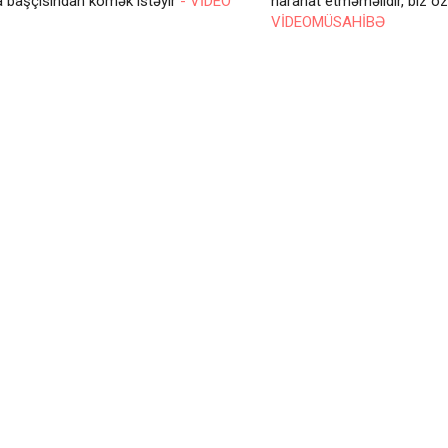
ra başçısından kömək istəyir
- VİDEO
narahat etməməlidir, biz öz
VİDEOMÜSAHİBƏ