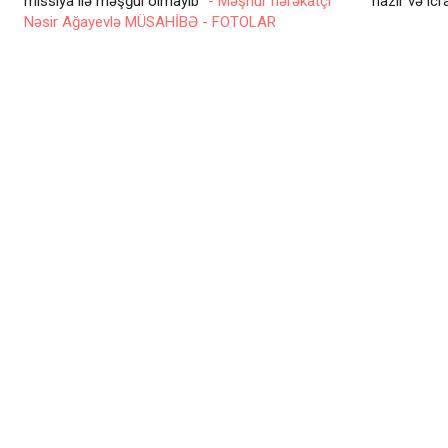
missiya ilə məşğul olmayıb"
- Məşhur hərəkatçı
nazir və ic
Nəsir Ağayevlə MÜSAHİBƏ - FOTOLAR