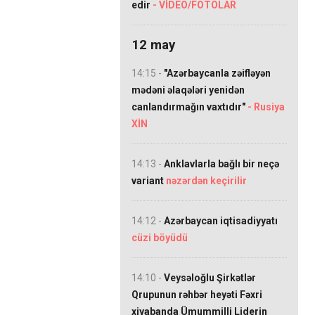
edir
- VİDEO/FOTOLAR
12 may
14:15 -
"Azərbaycanla zəifləyən
mədəni əlaqələri yenidən
canlandırmağın vaxtıdır"
- Rusiya
XİN
14:13 -
Anklavlarla bağlı bir neçə
variant
nəzərdən keçirilir
14:12 -
Azərbaycan iqtisadiyyatı
cüzi böyüdü
14:10 -
Veysəloğlu Şirkətlər
Qrupunun rəhbər heyəti Fəxri
xiyabanda Ümummilli Liderin