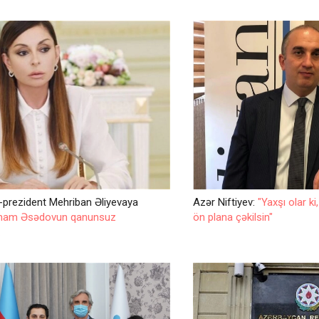
se-prezident Mehriban Əliyevaya
Azər Niftiyev:
"Yaxşı olar k
lham Əsədovun qanunsuz
ön plana çəkilsin"
.