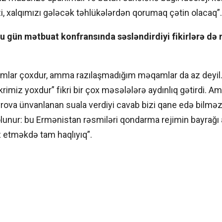
zi, xalqımızı gələcək təhlükələrdən qorumaq çətin olacaq”.
u gün mətbuat konfransında səsləndirdiyi fikirlərə də
mlar çoxdur, amma razılaşmadığım məqamlar da az deyil
krimiz yoxdur” fikri bir çox məsələlərə aydınlıq gətirdi.
avrova ünvanlanan suala verdiyi cavab bizi qane edə bilmə
olunur: bu Ermənistan rəsmiləri qondarma rejimin bayrağı 
az etməkdə tam haqlıyıq”.