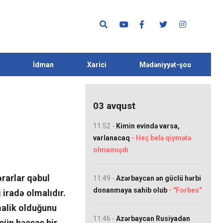
İdman
Xarici
Mədəniyyət-şou
03 avqust
11:52 -
Kimin evində varsa,
varlanacaq
- Heç belə qiymətə
olmamışdı
rarlar qəbul
11:49 -
Azərbaycan ən güclü hərbi
donanmaya sahib olub
- "Forbes"
 iradə olmalıdır.
malik olduğunu
11:46 -
Azərbaycan Rusiyadan
çün həssas bir