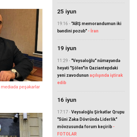
25 iyun
19:16 -
"ABŞ memorandumun iki
bəndini pozub"
- İran
19 iyun
11:29 -
"Veysəloğlu" nümayəndə
heyəti "Şölen"in Qaziantepdəki
yeni zavodunun
açılışında iştirak
edib
i, mediada peşəkarlar
16 iyun
17:17 -
Veysəloğlu Şirkətlər Qrupu
"Süni Zəka Dövründə Liderlik"
mövzusunda forum keçirib
-
FOTOLAR