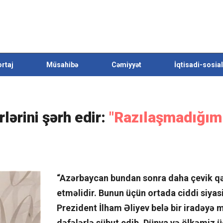
rtaj
Müsahibə
Cəmiyyət
İqtisadi-sosial
lərini şərh edir:
"Razılaşmadığım
“Azərbaycan bundan sonra daha çevik qə
etməlidir. Bunun üçün ortada ciddi siyasi
Prezident İlham Əliyev belə bir iradəyə 
dəfələrlə sübut edib. Dünya və ölkəmiz ü