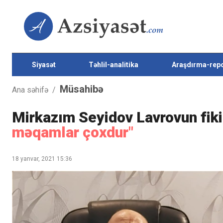
Siyasət
Təhlil-analitika
Araşdırma-repo
Müsahibə
Ana səhifə
/
Mirkazım Seyidov Lavrovun fikir
məqamlar çoxdur"
18 yanvar, 2021 15:36