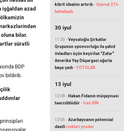
kibrit idxalını artırıb
- Qiymət 21%
a işğaldan azad
bahalaşıb
 ölkəmizin
 mərkəzlərindən
30 iyul
oluna bilər.
11:35 -
Veysəloğlu Şirkətlər
rtlər sürətli
Qrupunun sponsorluğu ilə şəhid
övladları üçün keçirilən "Zəfər"
Amerika Yay Düşərgəsi uğurla
masında BDP
başa çadı
- FOTOLAR
 bildirib.
13 iyul
çilik
13:08 -
Hakan Fidanın müqayisəsi
addımlar
təəccüblüdür
- İran XİN
13:06 -
Azərbaycanın potensial
prinsipləri
daxili
riskləri yoxdur
onsepsiyalar