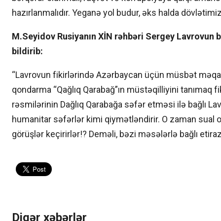
hazırlanmalıdır. Yeganə yol budur, əks halda dövlətimi
M.Seyidov Rusiyanın XİN rəhbəri Sergey Lavrovun b
bildirib:
“Lavrovun fikirlərində Azərbaycan üçün müsbət məqa
qondarma “Qağlıq Qarabağ”ın müstəqilliyini tanımaq fi
rəsmilərinin Dağlıq Qarabağa səfər etməsi ilə bağlı L
humanitar səfərlər kimi qiymətləndirir. O zaman sual 
görüşlər keçirirlər!? Deməli, bəzi məsələrlə bağlı etir
Digər xəbərlər