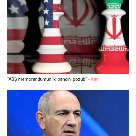
"ABŞ memorandumun iki bəndini pozub"
- İran