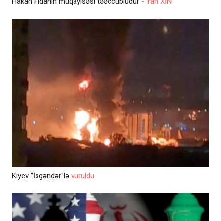
Hakan Fidanın müqayisəsi təəccüblüdür
- İran XİN
Kiyev "İsgəndər"lə
vuruldu