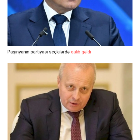
Paşinyanın partiyası seçkilərdə
qalib gəldi