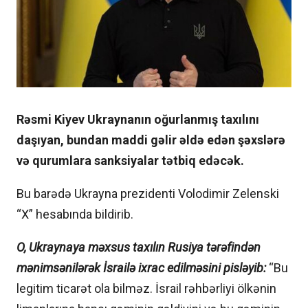
Rəsmi Kiyev Ukraynanın oğurlanmış taxılını
daşıyan, bundan maddi gəlir əldə edən şəxslərə
və qurumlara sanksiyalar tətbiq edəcək.
Bu barədə Ukrayna prezidenti Volodimir Zelenski
“X” hesabında bildirib.
O, Ukraynaya məxsus taxılın Rusiya tərəfindən
mənimsənilərək İsrailə ixrac edilməsini pisləyib:
“Bu
legitim ticarət ola bilməz. İsrail rəhbərliyi ölkənin