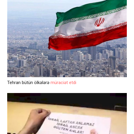
Tehran bütün ölkələrə
müraciət etdi