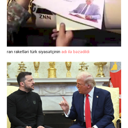
ran raketləri türk siyasətçinin
adı ilə bəzədildi