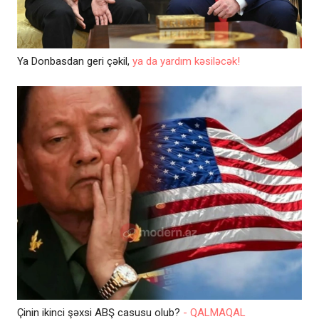
Ya Donbasdan geri çəkil,
ya da yardım kəsiləcək!
Çinin ikinci şəxsi ABŞ casusu olub?
- QALMAQAL