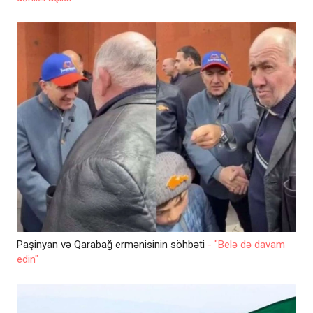
Paşinyan və Qarabağ ermənisinin söhbəti
- "Belə də davam
edin"