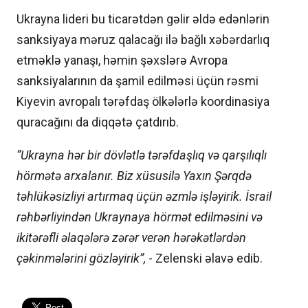
Ukrayna lideri bu ticarətdən gəlir əldə edənlərin
sanksiyaya məruz qalacağı ilə bağlı xəbərdarlıq
etməklə yanaşı, həmin şəxslərə Avropa
sanksiyalarının da şamil edilməsi üçün rəsmi
Kiyevin avropalı tərəfdaş ölkələrlə koordinasiya
quracağını da diqqətə çatdırıb.
“Ukrayna hər bir dövlətlə tərəfdaşlıq və qarşılıqlı
hörmətə arxalanır. Biz xüsusilə Yaxın Şərqdə
təhlükəsizliyi artırmaq üçün əzmlə işləyirik. İsrail
rəhbərliyindən Ukraynaya hörmət edilməsini və
ikitərəfli əlaqələrə zərər verən hərəkətlərdən
çəkinmələrini gözləyirik”,
- Zelenski əlavə edib.