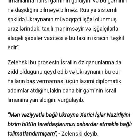
limanlarına hansı gəminin gəldiyini və bu gəminin
nə daşıdığını bilməyə bilməz. Rusiya sistemli
şəkildə Ukraynanın müvəqqəti işğal olunmuş
ərazilərindəki taxılı mənimsəyir və işğalçılarla
əlaqəli şəxslər vasitəsilə bu taxılın ixracını təşkil
edir”.
Zelenski bu prosesin İsrailin öz qanunlarına da
zidd olduğunu qeyd edib və Ukraynanın bu cür
halların baş verməməsi üçün lazımi diplomatik
addımlar atdığını, lakin daha bir gəminin İsrail
limanına yan aldığını vurğulayıb.
“Mən vəziyyətlə bağlı Ukrayna Xarici İşlər Nazirliyini
bizim bütün tərəfdaşlarımızı xəbərdar etməklə bağlı
təlimatlandırmışam”, -
Zelenski deyib.