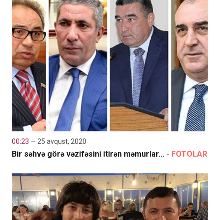
00:23
— 25 avqust, 2020
Bir səhvə görə vəzifəsini itirən məmurlar...
- FOTOLAR