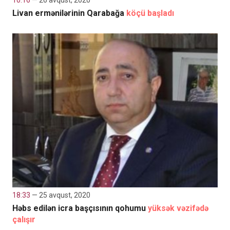
10:16
— 26 avqust, 2020
Livan ermənilərinin Qarabağa
köçü başladı
18:33
— 25 avqust, 2020
Həbs edilən icra başçısının qohumu
yüksək vəzifədə
çalışır