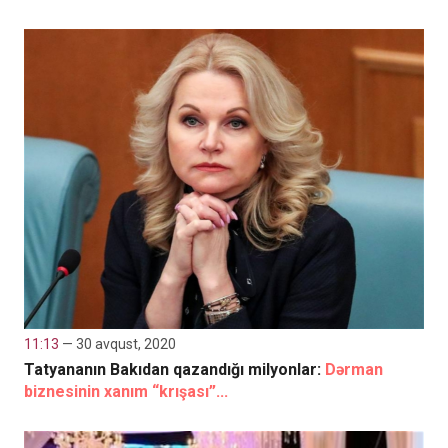
11:13
— 30 avqust, 2020
Tatyananın Bakıdan qazandığı milyonlar:
Dərman
biznesinin xanım “krışası”...