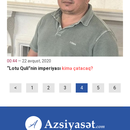
00:44
— 22 avqust, 2020
“Lotu Quli”nin imperiyası
kimə çatacaq?
<
1
2
3
4
5
6