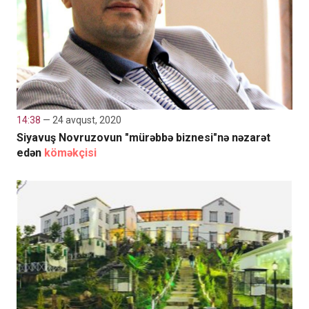
14:38
— 24 avqust, 2020
Siyavuş Novruzovun "mürəbbə biznesi"nə nəzarət
edən
köməkçisi