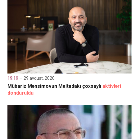
19:19
— 29 avqust, 2020
Mübariz Mənsimovun Maltadakı çoxsaylı
aktivləri
donduruldu