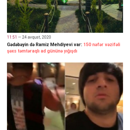
11:51
— 24 avqust, 2020
Gədəbəyin də Ramiz Mehdiyevi var:
150 nəfər vəzifəli
şəxs təmtəraqlı ad gününə yığışdı