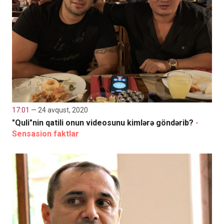
17:01
— 24 avqust, 2020
"Quli"nin qatili onun videosunu kimlərə göndərib?
-
Sensasion faktlar