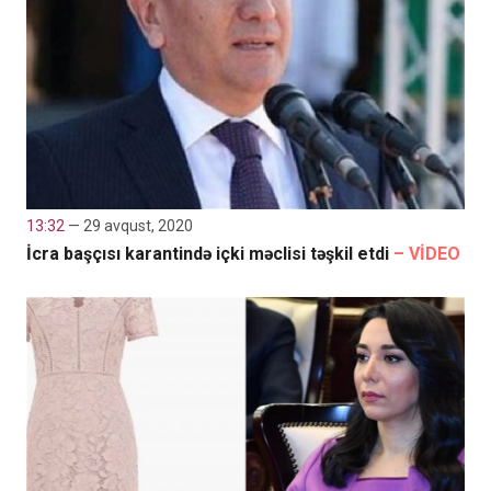
13:32
— 29 avqust, 2020
İcra başçısı karantində içki məclisi təşkil etdi
– VİDEO