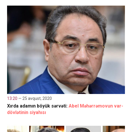
13:20
— 25 avqust, 2020
Xırda adamın böyük sərvəti:
Abel Məhərrəmovun var-
dövlətinin siyahısı