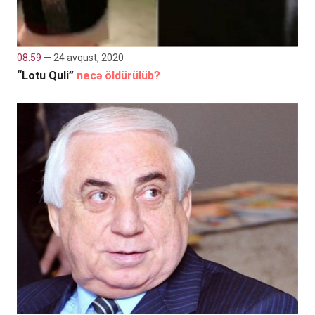
08:59
— 24 avqust, 2020
“Lotu Quli”
necə öldürülüb?