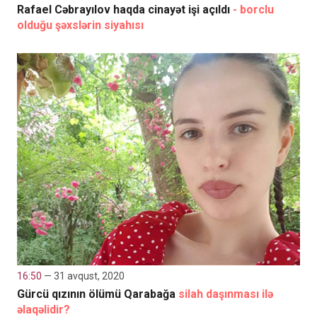
Rafael Cəbrayılov haqda cinayət işi açıldı
- borclu
olduğu şəxslərin siyahısı
16:50
— 31 avqust, 2020
Gürcü qızının ölümü Qarabağa
silah daşınması ilə
əlaqəlidir?