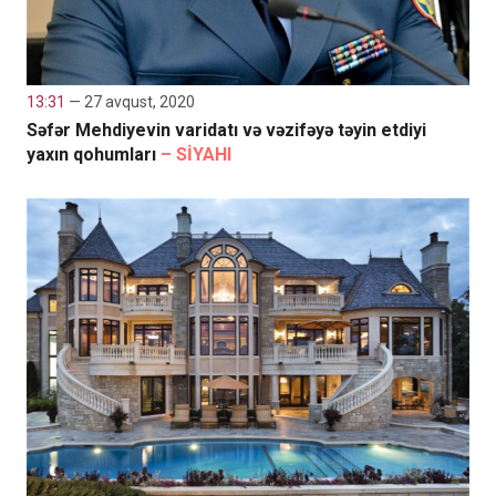
13:31
— 27 avqust, 2020
Səfər Mehdiyevin varidatı və vəzifəyə təyin etdiyi
yaxın qohumları
– SİYAHI