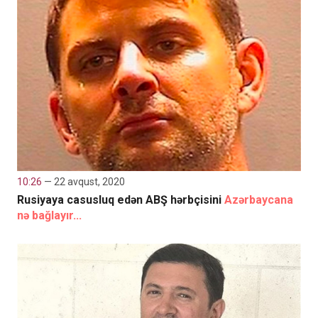
10:26
— 22 avqust, 2020
Rusiyaya casusluq edən ABŞ hərbçisini
Azərbaycana
nə bağlayır...