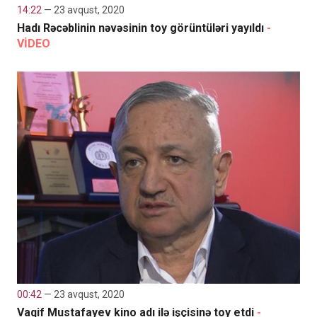
14:22
— 23 avqust, 2020
Hadı Rəcəblinin nəvəsinin toy görüntüləri yayıldı
-
VİDEO
00:42
— 23 avqust, 2020
Vaqif Mustafayev kino adı ilə işçisinə toy etdi
-